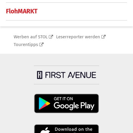
FlohMARKT
Werben auf STOL
Leserreporter werden
Tourentipps