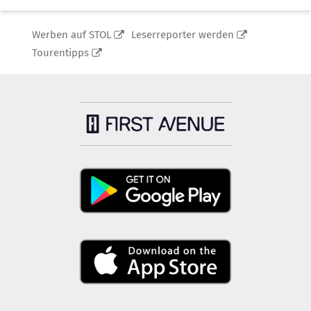
Werben auf STOL
Leserreporter werden
Tourentipps