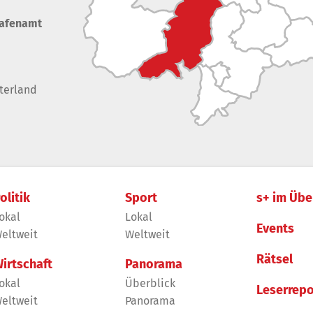
rafenamt
terland
olitik
Sport
s+ im Übe
okal
Lokal
Events
eltweit
Weltweit
Rätsel
irtschaft
Panorama
okal
Überblick
Leserrepo
eltweit
Panorama