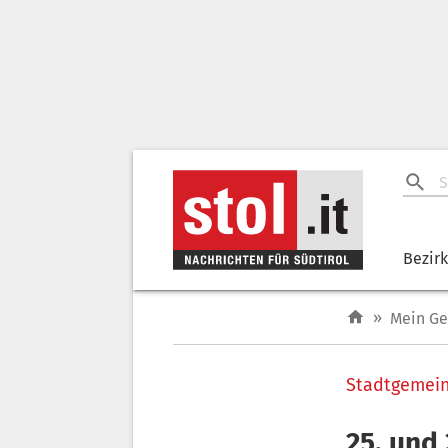
Bezir
»
Mein G
Stadtgemei
25. und 