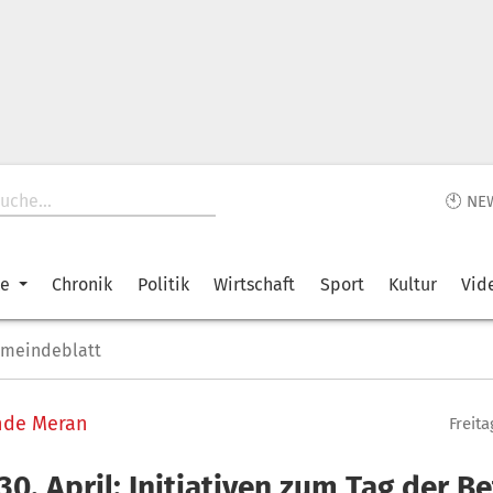
🕙 NE
ke
Chronik
Politik
Wirtschaft
Sport
Kultur
Vid
emeindeblatt
nde Meran
Freita
30. April: Initiativen zum Tag der B