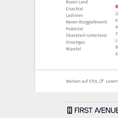
Bozen Land
K
Eisacktal
Ü
Ladinien
K
Meran-Burggrafenamt
M
Pustertal
T
Überetsch-Unterland
L
Vinschgau
B
Wipptal
K
Werben auf STOL
Leser