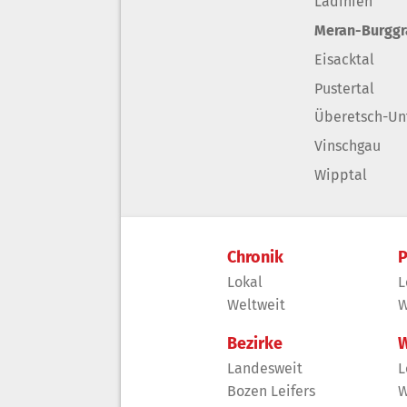
Ladinien
Meran-Burgg
Eisacktal
Pustertal
Überetsch-Un
Vinschgau
Wipptal
Chronik
P
Lokal
L
Weltweit
W
Bezirke
W
Landesweit
L
Bozen Leifers
W