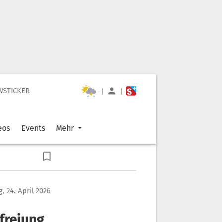
WSTICKER
|
|
eos
Events
Mehr
g, 24. April 2026
efreiung