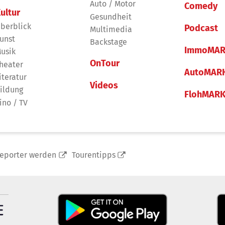
Auto / Motor
Comedy
ultur
Gesundheit
berblick
Podcast
Multimedia
unst
Backstage
ImmoMAR
usik
OnTour
heater
AutoMAR
iteratur
Videos
ildung
FlohMAR
ino / TV
reporter werden
Tourentipps