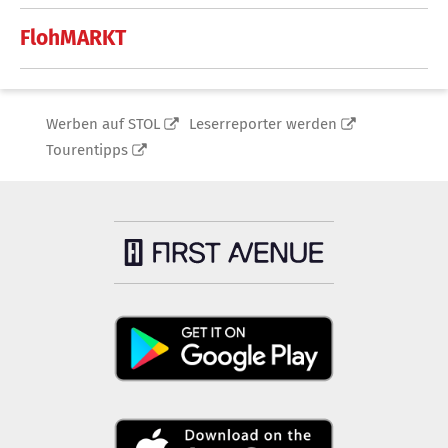
FlohMARKT
Werben auf STOL
Leserreporter werden
Tourentipps