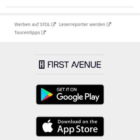
Werben auf STOL
Leserreporter werden
Tourentipps