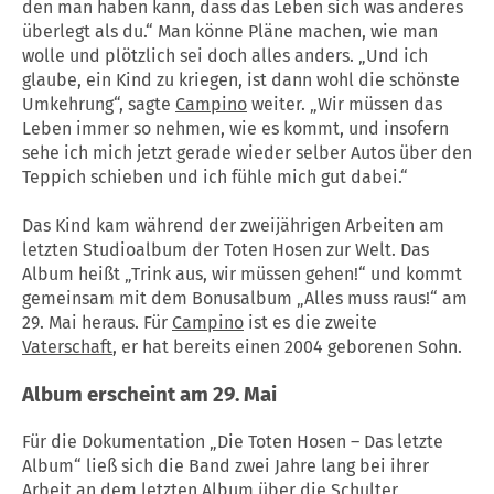
den man haben kann, dass das Leben sich was anderes
überlegt als du.“ Man könne Pläne machen, wie man
wolle und plötzlich sei doch alles anders. „Und ich
glaube, ein Kind zu kriegen, ist dann wohl die schönste
Umkehrung“, sagte
Campino
weiter. „Wir müssen das
Leben immer so nehmen, wie es kommt, und insofern
sehe ich mich jetzt gerade wieder selber Autos über den
Teppich schieben und ich fühle mich gut dabei.“
Das Kind kam während der zweijährigen Arbeiten am
letzten Studioalbum der Toten Hosen zur Welt. Das
Album heißt „Trink aus, wir müssen gehen!“ und kommt
gemeinsam mit dem Bonusalbum „Alles muss raus!“ am
29. Mai heraus. Für
Campino
ist es die zweite
Vaterschaft
, er hat bereits einen 2004 geborenen Sohn.
Album erscheint am 29. Mai
Für die Dokumentation „Die Toten Hosen – Das letzte
Album“ ließ sich die Band zwei Jahre lang bei ihrer
Arbeit an dem letzten Album über die Schulter