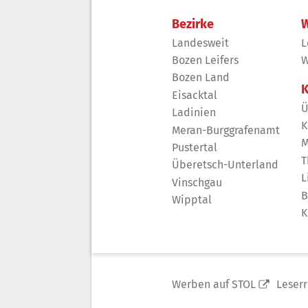
Bezirke
W
Landesweit
L
Bozen Leifers
W
Bozen Land
K
Eisacktal
Ü
Ladinien
K
Meran-Burggrafenamt
M
Pustertal
T
Überetsch-Unterland
L
Vinschgau
B
Wipptal
K
Werben auf STOL
Leser