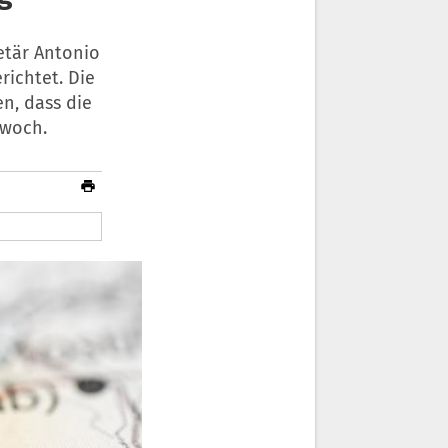
etär Antonio
richtet. Die
en, dass die
twoch.