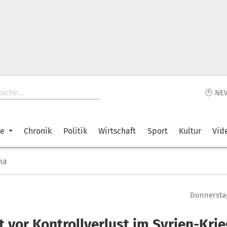
🕙 NE
ke
Chronik
Politik
Wirtschaft
Sport
Kultur
Vid
ma
Donnerstag
 vor Kontrollverlust im Syrien-Krie