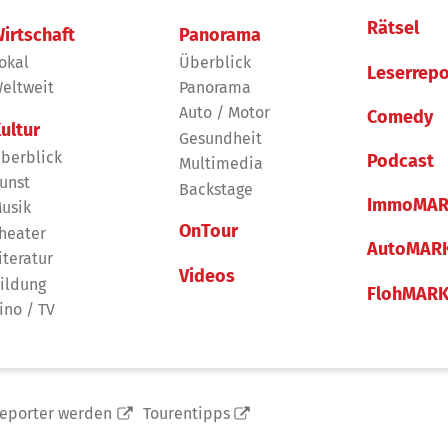
Rätsel
irtschaft
Panorama
okal
Überblick
Leserrepo
eltweit
Panorama
Auto / Motor
Comedy
ultur
Gesundheit
berblick
Podcast
Multimedia
unst
Backstage
ImmoMAR
usik
OnTour
heater
AutoMAR
iteratur
Videos
ildung
FlohMAR
ino / TV
reporter werden
Tourentipps