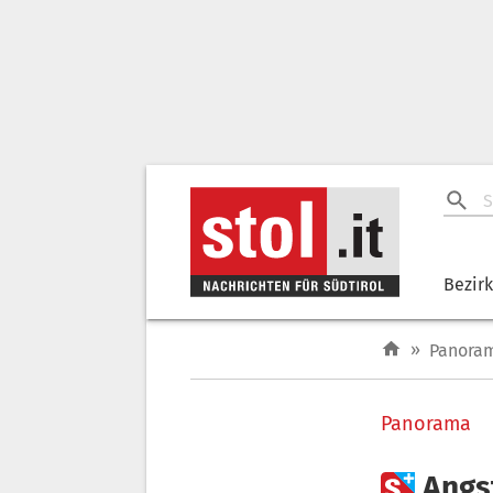
Bezir
»
Panora
Panorama

Angst