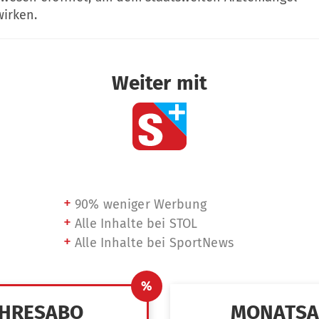
irken.