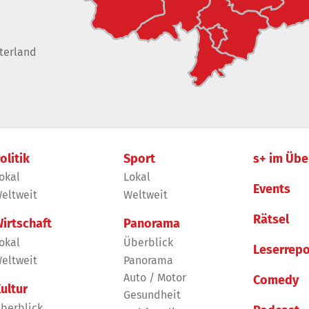
terland
olitik
Sport
s+ im Übe
okal
Lokal
Events
eltweit
Weltweit
Rätsel
irtschaft
Panorama
okal
Überblick
Leserrepo
eltweit
Panorama
Auto / Motor
Comedy
ultur
Gesundheit
berblick