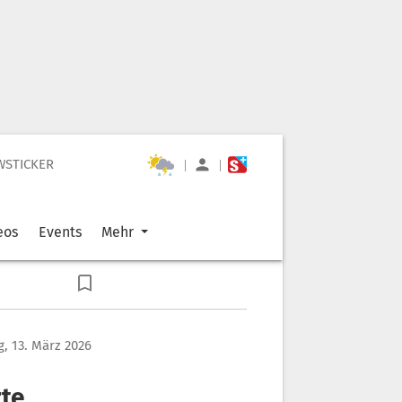
WSTICKER
|
|
eos
Events
Mehr
g, 13. März 2026
zte