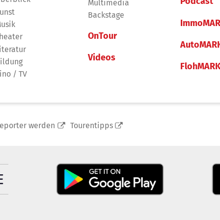
Podcast
Multimedia
unst
Backstage
ImmoMAR
usik
OnTour
heater
AutoMAR
iteratur
Videos
ildung
FlohMAR
ino / TV
reporter werden
Tourentipps