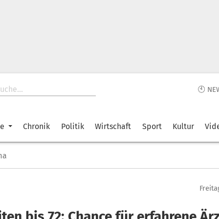
🕙 NE
ke
Chronik
Politik
Wirtschaft
Sport
Kultur
Vid
ma
Freita
ten bis 72: Chance für erfahrene Är