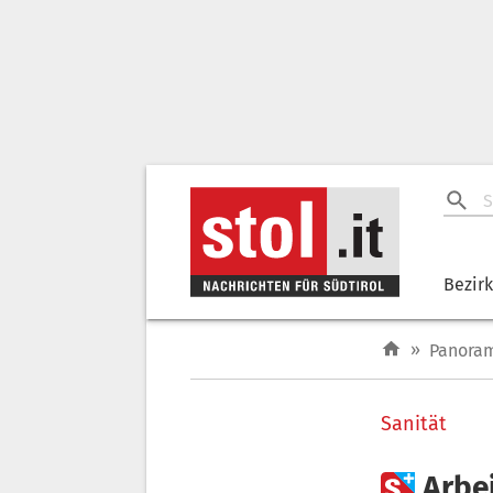
Bezir
»
Panora
Sanität

Arbei