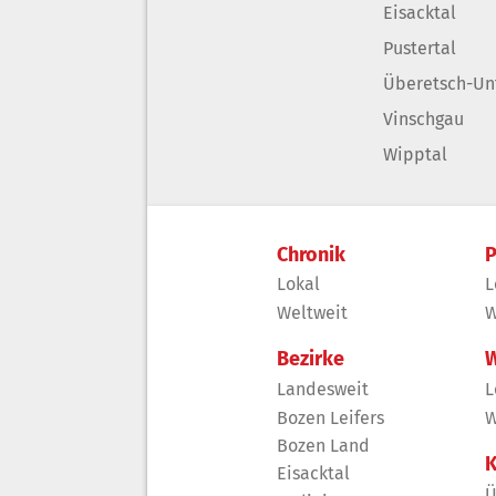
Eisacktal
Pustertal
Überetsch-Un
Vinschgau
Wipptal
Chronik
P
Lokal
L
Weltweit
W
Bezirke
W
Landesweit
L
Bozen Leifers
W
Bozen Land
K
Eisacktal
Ü