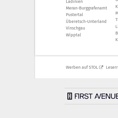
Ladinien
K
Meran-Burggrafenamt
M
Pustertal
T
Überetsch-Unterland
L
Vinschgau
B
Wipptal
K
Werben auf STOL
Leser