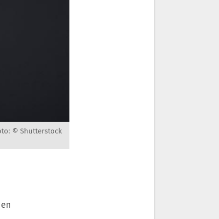
oto: © Shutterstock
hen