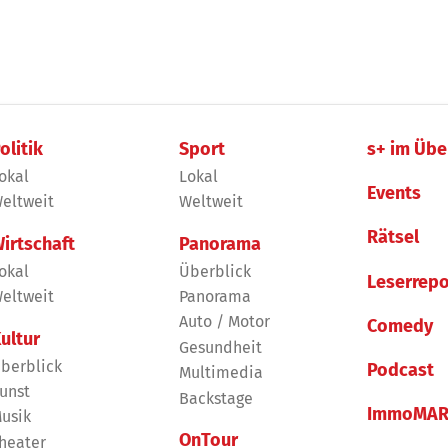
olitik
Sport
s+ im Übe
okal
Lokal
Events
eltweit
Weltweit
Rätsel
irtschaft
Panorama
okal
Überblick
Leserrepo
eltweit
Panorama
Auto / Motor
Comedy
ultur
Gesundheit
berblick
Podcast
Multimedia
unst
Backstage
ImmoMAR
usik
OnTour
heater