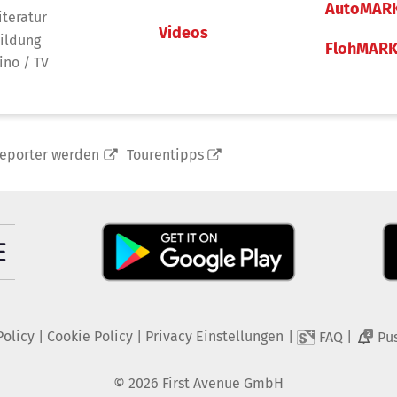
AutoMAR
iteratur
Videos
ildung
FlohMAR
ino / TV
reporter werden
Tourentipps
Policy
|
Cookie Policy
|
Privacy Einstellungen
|
|
FAQ
Pu
2
©
2026
First Avenue GmbH