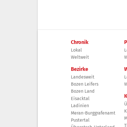
Chronik
P
Lokal
L
Weltweit
W
Bezirke
W
Landesweit
L
Bozen Leifers
W
Bozen Land
K
Eisacktal
Ü
Ladinien
K
Meran-Burggrafenamt
M
Pustertal
T