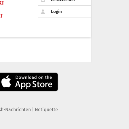
KT
Login
KT
|
sh-Nachrichten
Netiquette