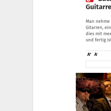
Guitarr
Man nehme e
Gitarren, ei
dies mit mex
und fertig i