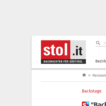
Bezir
»
Panora
Backstage

"Bac