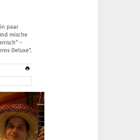
in paar
 und mische
anisch“ –
eros Deluxe“.