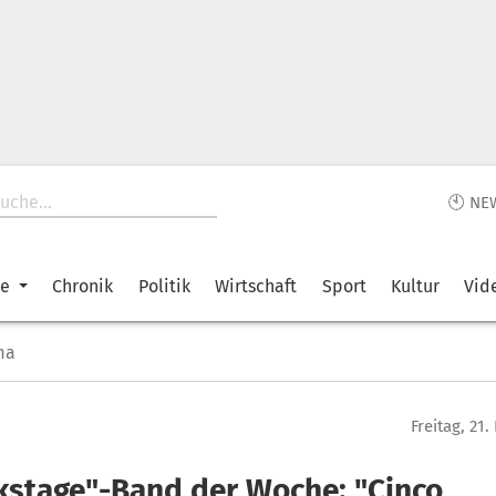
🕙 NE
ke
Chronik
Politik
Wirtschaft
Sport
Kultur
Vid
ma
Freitag, 21
kstage"-Band der Woche: "Cinco