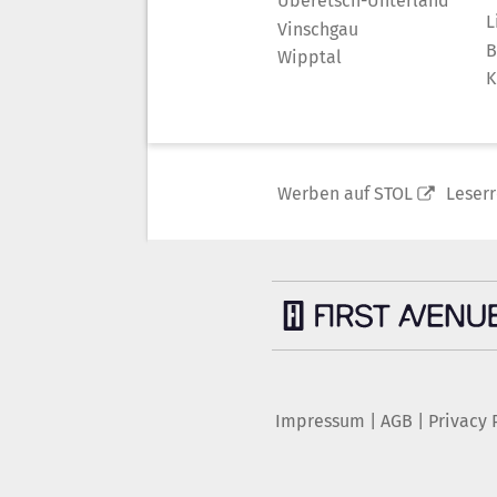
Überetsch-Unterland
L
Vinschgau
B
Wipptal
K
Werben auf STOL
Leser
Impressum
|
AGB
|
Privacy 