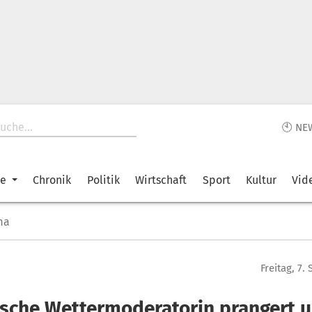
🕙 NE
ke
Chronik
Politik
Wirtschaft
Sport
Kultur
Vid
ma
Freitag, 7
ische Wettermoderatorin prangert u