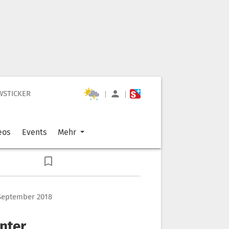
WSTICKER
|
|
eos
Events
Mehr
. September 2018
nter