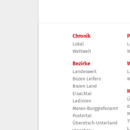
Chronik
P
Lokal
L
Weltweit
W
Bezirke
W
Landesweit
L
Bozen Leifers
W
Bozen Land
K
Eisacktal
Ü
Ladinien
K
Meran-Burggrafenamt
M
Pustertal
T
Überetsch-Unterland
L