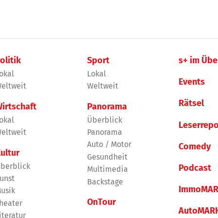
olitik
Sport
s+ im Übe
okal
Lokal
Events
eltweit
Weltweit
Rätsel
irtschaft
Panorama
okal
Überblick
Leserrepo
eltweit
Panorama
Auto / Motor
Comedy
ultur
Gesundheit
berblick
Podcast
Multimedia
unst
Backstage
ImmoMAR
usik
OnTour
heater
AutoMAR
iteratur