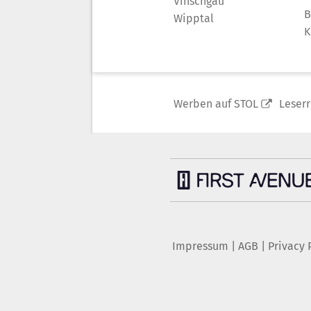
Vinschgau
B
Wipptal
K
Werben auf STOL
Leser
Impressum
|
AGB
|
Privacy 