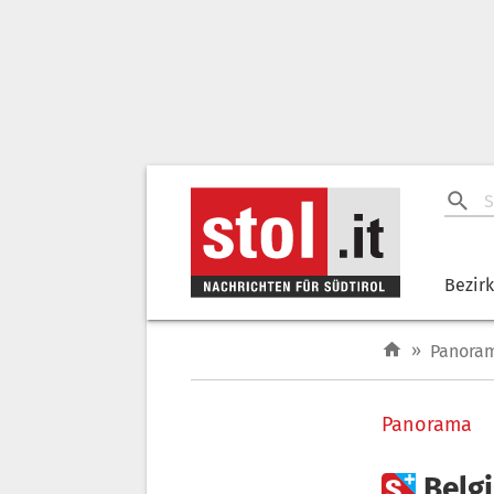
Bezir
»
Panora
Panorama

Belg