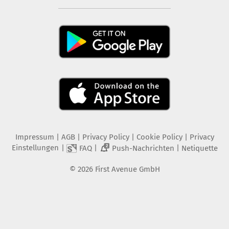
Impressum
|
AGB
|
Privacy Policy
|
Cookie Policy
|
Privacy
Einstellungen
|
|
|
FAQ
Push-Nachrichten
Netiquette
2
©
2026
First Avenue GmbH