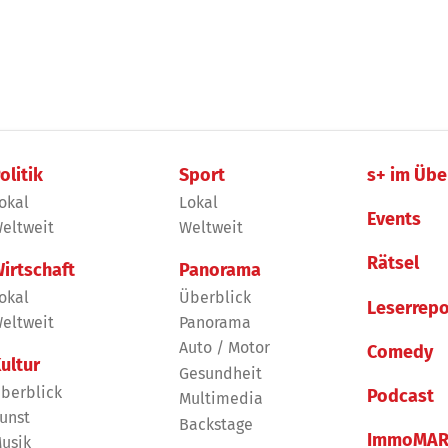
olitik
Sport
s+ im Übe
okal
Lokal
Events
eltweit
Weltweit
Rätsel
irtschaft
Panorama
okal
Überblick
Leserrepo
eltweit
Panorama
Auto / Motor
Comedy
ultur
Gesundheit
berblick
Podcast
Multimedia
unst
Backstage
ImmoMAR
usik