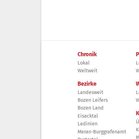
Chronik
P
Lokal
L
Weltweit
W
Bezirke
W
Landesweit
L
Bozen Leifers
W
Bozen Land
K
Eisacktal
Ü
Ladinien
K
Meran-Burggrafenamt
M