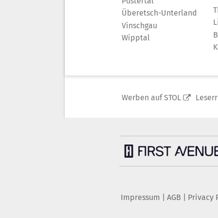
Pustertal
T
Überetsch-Unterland
L
Vinschgau
B
Wipptal
K
Werben auf STOL
Leser
Impressum
|
AGB
|
Privacy 