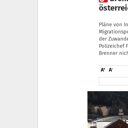
österre
Pläne von In
Migrationspo
der Zuwander
Polizeichef 
Brenner nic