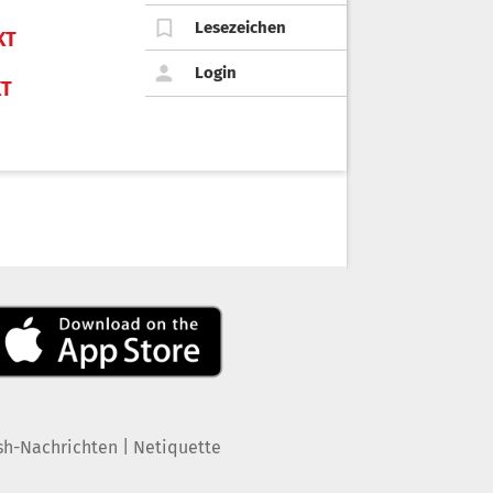
Lesezeichen
KT
Login
KT
|
sh-Nachrichten
Netiquette