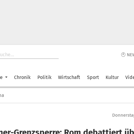
🕙 NE
ke
Chronik
Politik
Wirtschaft
Sport
Kultur
Vid
ma
Donnerstag
ner-Grenzsperre: Rom debattiert ü