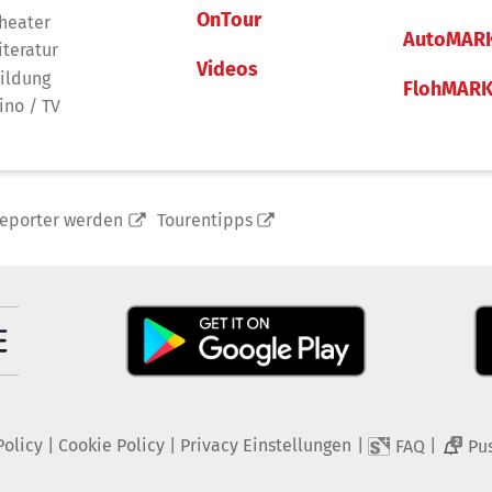
OnTour
heater
AutoMAR
iteratur
Videos
ildung
FlohMAR
ino / TV
reporter werden
Tourentipps
Policy
|
Cookie Policy
|
Privacy Einstellungen
|
|
FAQ
Pu
2