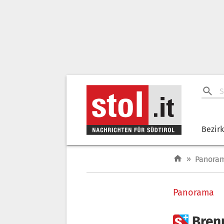
Bezir
»
Panora
Panorama

Bren