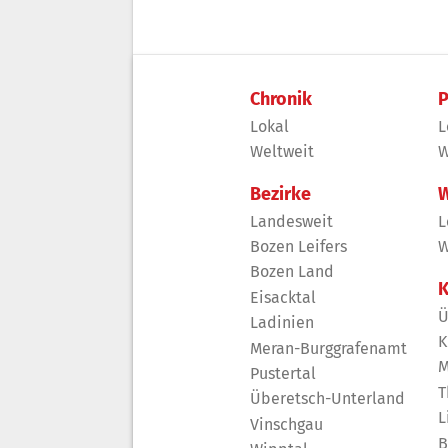
Chronik
P
Lokal
L
Weltweit
W
Bezirke
W
Landesweit
L
Bozen Leifers
W
Bozen Land
K
Eisacktal
Ü
Ladinien
K
Meran-Burggrafenamt
M
Pustertal
T
Überetsch-Unterland
L
Vinschgau
B