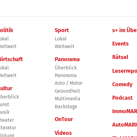
olitik
Sport
s+ im Übe
okal
Lokal
Events
eltweit
Weltweit
Rätsel
irtschaft
Panorama
okal
Überblick
Leserrepo
eltweit
Panorama
Auto / Motor
Comedy
ultur
Gesundheit
berblick
Podcast
Multimedia
unst
Backstage
ImmoMAR
usik
OnTour
heater
AutoMAR
iteratur
Videos
ildung