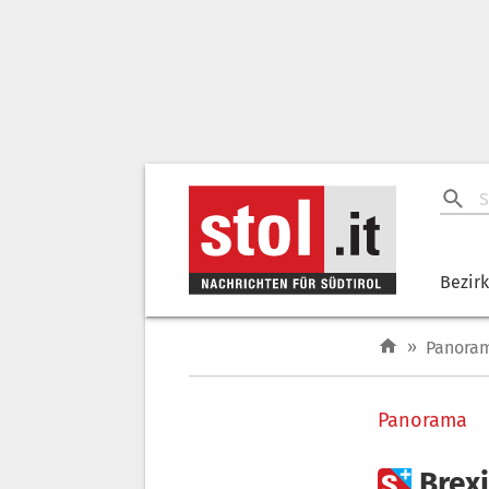
Bezir
»
Panora
Panorama

Brex