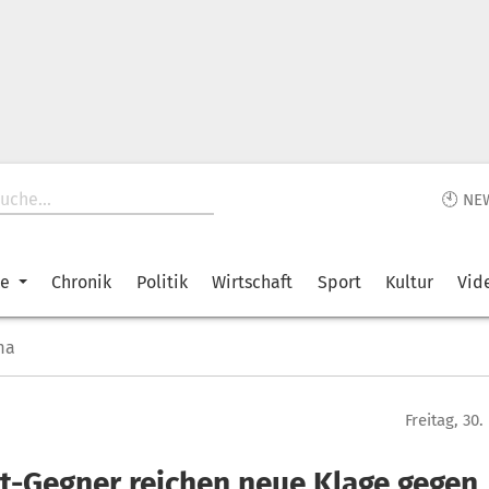
🕙 NE
ke
Chronik
Politik
Wirtschaft
Sport
Kultur
Vid
ma
Freitag, 30
it-Gegner reichen neue Klage gegen