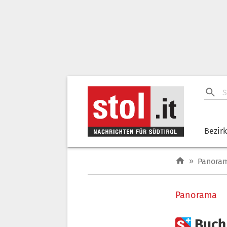
Bezir
»
Panora
Panorama

Buch