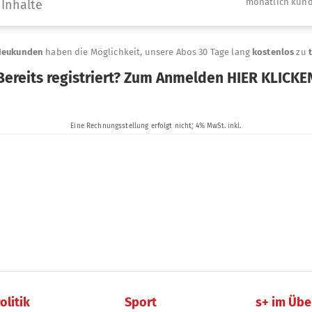
olitik
Sport
s+ im Übe