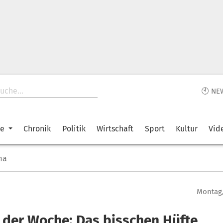
🕙 NE
ke
Chronik
Politik
Wirtschaft
Sport
Kultur
Vid
ma
Montag,
 der Woche: Das bisschen Hüfte