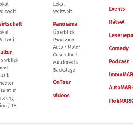
okal
Lokal
Events
eltweit
Weltweit
Rätsel
irtschaft
Panorama
okal
Überblick
Leserrepo
eltweit
Panorama
Auto / Motor
Comedy
ultur
Gesundheit
berblick
Podcast
Multimedia
unst
Backstage
ImmoMAR
usik
OnTour
heater
AutoMAR
iteratur
Videos
ildung
FlohMAR
ino / TV