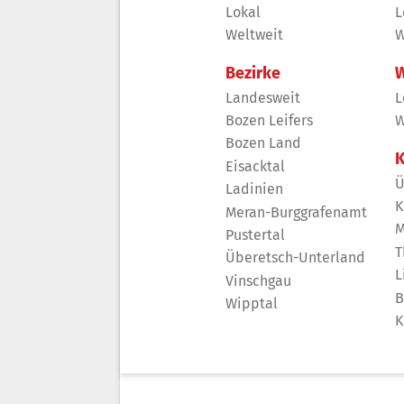
Lokal
L
Weltweit
W
Bezirke
W
Landesweit
L
Bozen Leifers
W
Bozen Land
K
Eisacktal
Ü
Ladinien
K
Meran-Burggrafenamt
M
Pustertal
T
Überetsch-Unterland
L
Vinschgau
B
Wipptal
K