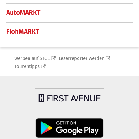
AutoMARKT
FlohMARKT
Werben auf STOL
Leserreporter werden
Tourentipps