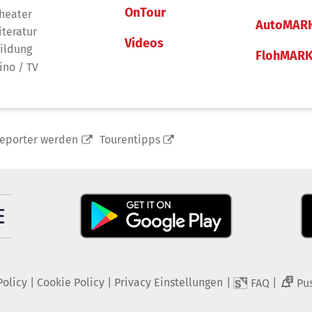
OnTour
heater
AutoMAR
iteratur
Videos
ildung
FlohMAR
ino / TV
reporter werden
Tourentipps
Policy
|
Cookie Policy
|
Privacy Einstellungen
|
|
FAQ
Pu
2