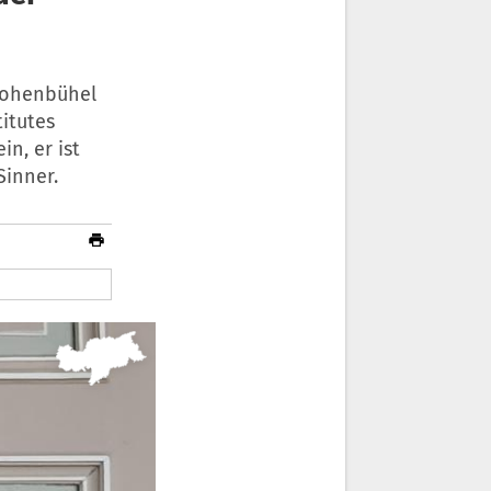
 Hohenbühel
itutes
n, er ist
Sinner.