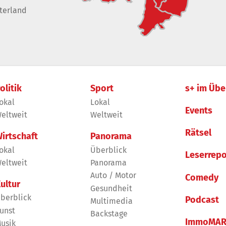
terland
olitik
Sport
s+ im Übe
okal
Lokal
Events
eltweit
Weltweit
Rätsel
irtschaft
Panorama
okal
Überblick
Leserrepo
eltweit
Panorama
Auto / Motor
Comedy
ultur
Gesundheit
berblick
Podcast
Multimedia
unst
Backstage
ImmoMAR
usik