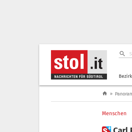
Bezir
»
Panora
Menschen

Carl