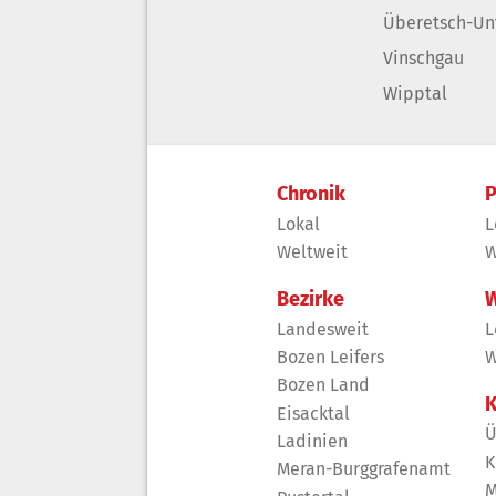
Überetsch-Un
Vinschgau
Wipptal
Chronik
P
Lokal
L
Weltweit
W
Bezirke
W
Landesweit
L
Bozen Leifers
W
Bozen Land
K
Eisacktal
Ü
Ladinien
K
Meran-Burggrafenamt
M