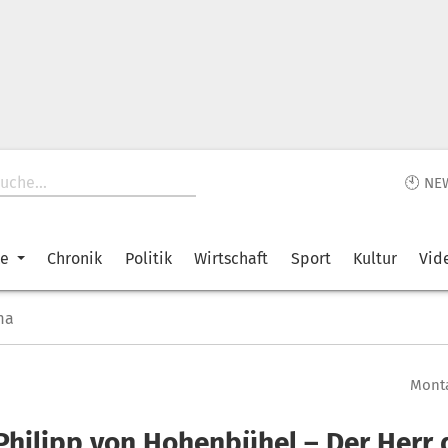
🕙 NE
ke
Chronik
Politik
Wirtschaft
Sport
Kultur
Vid
ma
Monta
 Philipp von Hohenbühel – Der Herr 