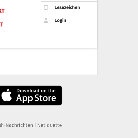
Lesezeichen
KT
Login
KT
|
sh-Nachrichten
Netiquette