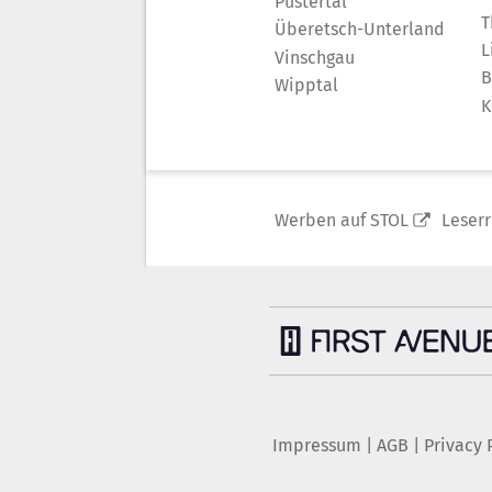
Pustertal
T
Überetsch-Unterland
L
Vinschgau
B
Wipptal
K
Werben auf STOL
Leser
Impressum
|
AGB
|
Privacy 