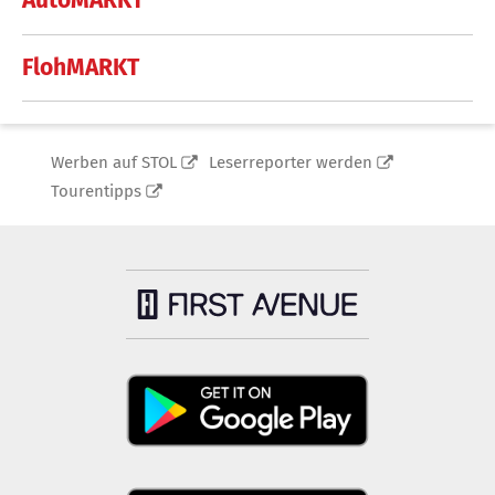
AutoMARKT
FlohMARKT
Werben auf STOL
Leserreporter werden
Tourentipps