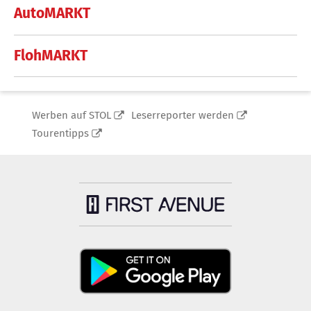
AutoMARKT
FlohMARKT
Werben auf STOL
Leserreporter werden
Tourentipps