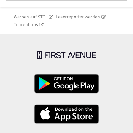
Werben auf STOL
Leserreporter werden
Tourentipps