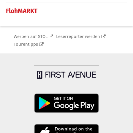
FlohMARKT
Werben auf STOL
Leserreporter werden
Tourentipps