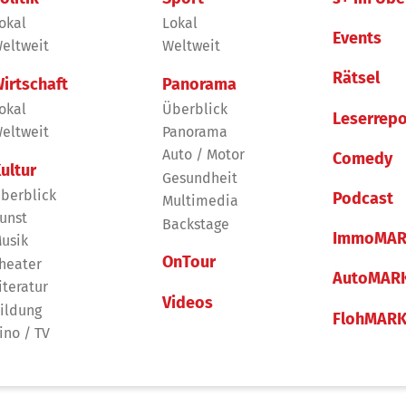
okal
Lokal
Events
eltweit
Weltweit
Rätsel
irtschaft
Panorama
okal
Überblick
Leserrepo
eltweit
Panorama
Auto / Motor
Comedy
ultur
Gesundheit
berblick
Podcast
Multimedia
unst
Backstage
ImmoMAR
usik
OnTour
heater
AutoMAR
iteratur
Videos
ildung
FlohMAR
ino / TV