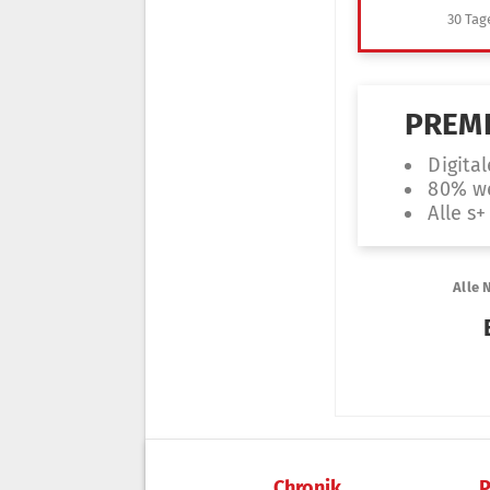
Chronik
P