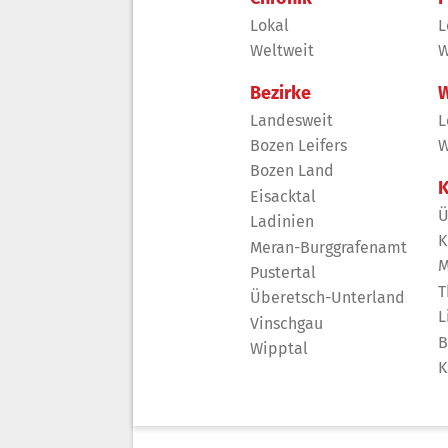
Lokal
L
Weltweit
W
Bezirke
W
Landesweit
L
Bozen Leifers
W
Bozen Land
K
Eisacktal
Ü
Ladinien
K
Meran-Burggrafenamt
M
Pustertal
T
Überetsch-Unterland
L
Vinschgau
B
Wipptal
K