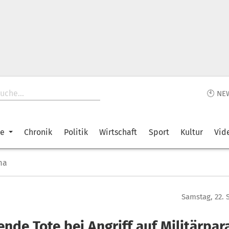
🕙 NE
ke
Chronik
Politik
Wirtschaft
Sport
Kultur
Vid
ma
Samstag, 22.
ende Tote bei Angriff auf Militärpa