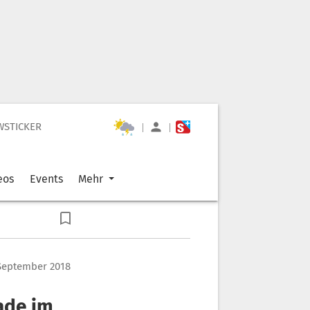
WSTICKER
|
|
eos
Events
Mehr
 September 2018
rade im