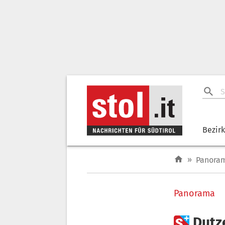
Bezir
»
Panora
Panorama

Dutz