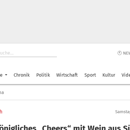
🕙 NE
ke
Chronik
Politik
Wirtschaft
Sport
Kultur
Vid
ma
h
Samstag
königliches „Cheers“ mit Wein aus S