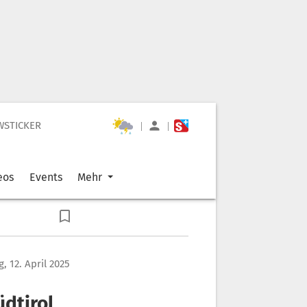
WSTICKER
|
|
eos
Events
Mehr
, 12. April 2025
üdtirol