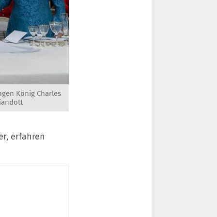
ingen König Charles
iandott
r, erfahren