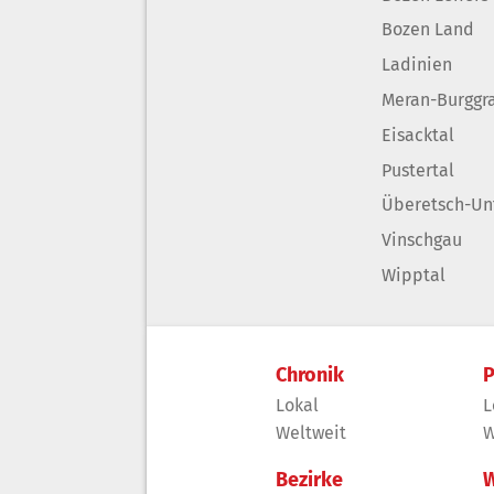
Bozen Land
Ladinien
Meran-Burggr
Eisacktal
Pustertal
Überetsch-Un
Vinschgau
Wipptal
Chronik
P
Lokal
L
Weltweit
W
Bezirke
W