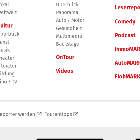
okal
Überblick
Leserrepo
eltweit
Panorama
Auto / Motor
Comedy
ultur
Gesundheit
berblick
Podcast
Multimedia
unst
Backstage
ImmoMAR
usik
OnTour
heater
AutoMAR
iteratur
Videos
ildung
FlohMAR
ino / TV
reporter werden
Tourentipps