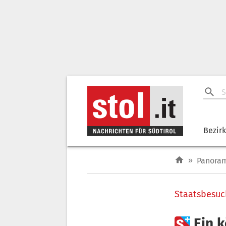
Bezir
»
Panora
Staatsbesuc

Ein 