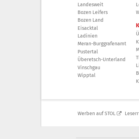
Landesweit
L
Bozen Leifers
W
Bozen Land
K
Eisacktal
Ü
Ladinien
K
Meran-Burggrafenamt
M
Pustertal
T
Überetsch-Unterland
L
Vinschgau
B
Wipptal
K
Werben auf STOL
Leser