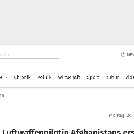
🕙 NE
ke
Chronik
Politik
Wirtschaft
Sport
Kultur
Vid
ma
Montag, 26.
e Luftwaffenpilotin Afghanistans er