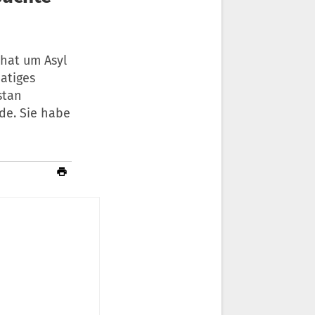
 hat um Asyl
atiges
stan
e. Sie habe