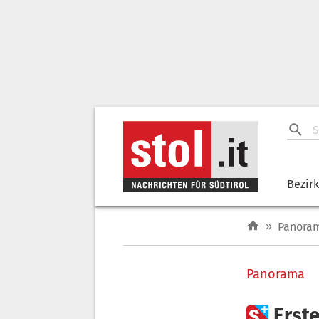
Bezir
»
Panora
Panorama

Erst