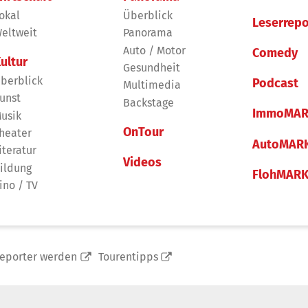
okal
Überblick
Leserrepo
eltweit
Panorama
Auto / Motor
Comedy
ultur
Gesundheit
berblick
Podcast
Multimedia
unst
Backstage
ImmoMAR
usik
OnTour
heater
AutoMAR
iteratur
Videos
ildung
FlohMAR
ino / TV
reporter werden
Tourentipps