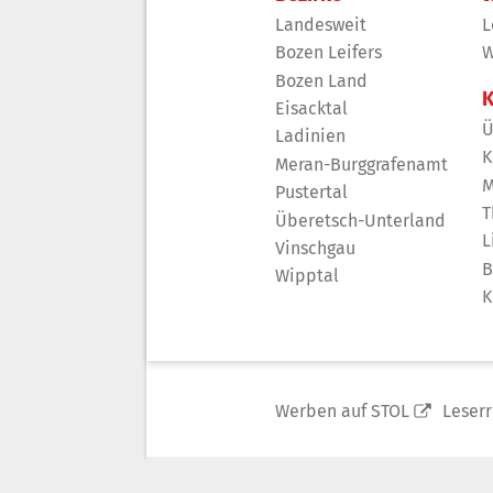
Landesweit
L
Bozen Leifers
W
Bozen Land
K
Eisacktal
Ü
Ladinien
K
Meran-Burggrafenamt
M
Pustertal
T
Überetsch-Unterland
L
Vinschgau
B
Wipptal
K
Werben auf STOL
Leser