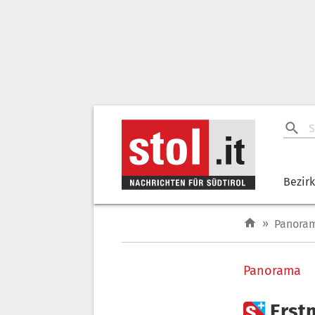
Bezir
»
Panora
Panorama

Erstm