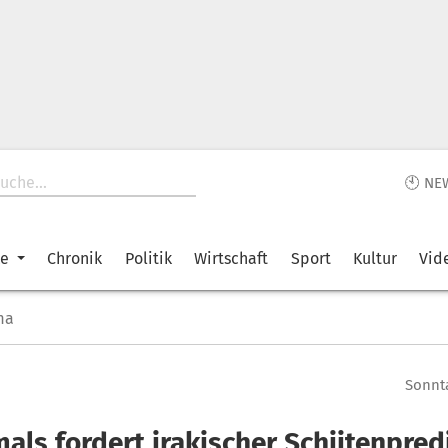
🕙 NE
ke
Chronik
Politik
Wirtschaft
Sport
Kultur
Vid
ma
Sonnta
als fordert irakischer Schiitenpred