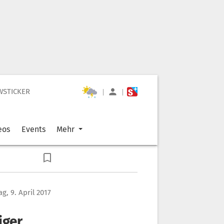
WSTICKER
|
|
eos
Events
Mehr
g, 9. April 2017
iger