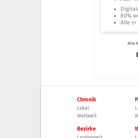
Chronik
P
Lokal
L
Weltweit
W
Bezirke
W
Landesweit
L