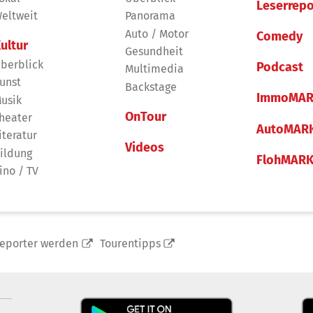
Leserrepo
eltweit
Panorama
Auto / Motor
Comedy
ultur
Gesundheit
berblick
Podcast
Multimedia
unst
Backstage
ImmoMAR
usik
OnTour
heater
AutoMAR
iteratur
Videos
ildung
FlohMAR
ino / TV
reporter werden
Tourentipps