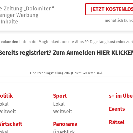
olitik
Sport
s+ im Übe
okal
Lokal
Events
eltweit
Weltweit
Rätsel
irtschaft
Panorama
okal
Überblick