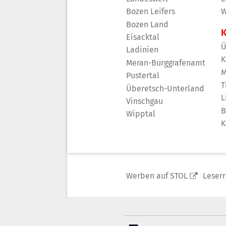
Bozen Leifers
W
Bozen Land
K
Eisacktal
Ü
Ladinien
K
Meran-Burggrafenamt
M
Pustertal
T
Überetsch-Unterland
L
Vinschgau
B
Wipptal
K
Werben auf STOL
Leser