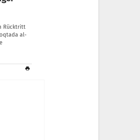
 Rücktritt
Moqtada al-
e