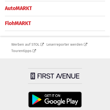
AutoMARKT
FlohMARKT
Werben auf STOL
Leserreporter werden
Tourentipps