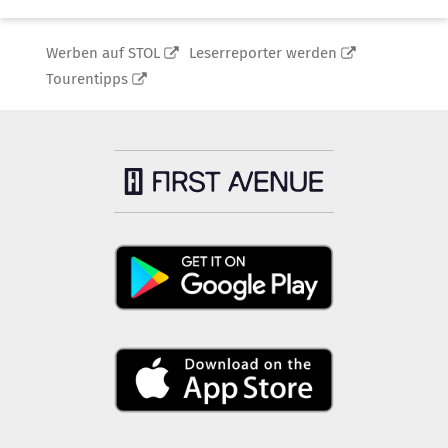
Werben auf STOL
Leserreporter werden
Tourentipps