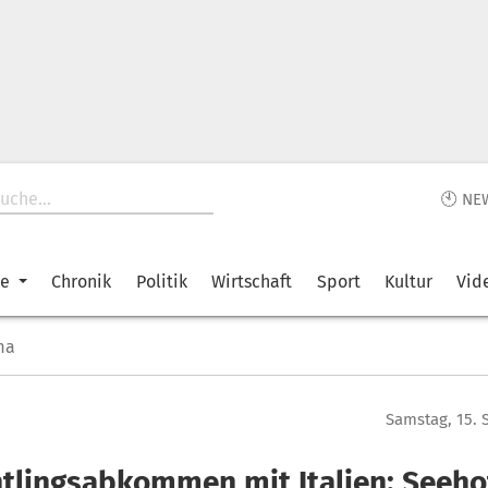
🕙 NE
ke
Chronik
Politik
Wirtschaft
Sport
Kultur
Vid
ma
Samstag, 15.
htlingsabkommen mit Italien: Seeho