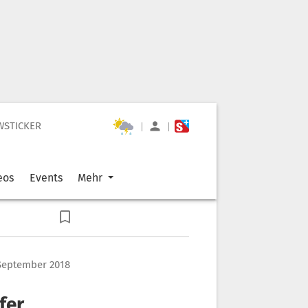
WSTICKER
|
|
eos
Events
Mehr
 September 2018
fer