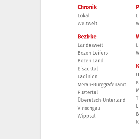
Chronik
P
Lokal
L
Weltweit
W
Bezirke
W
Landesweit
L
Bozen Leifers
W
Bozen Land
K
Eisacktal
Ü
Ladinien
K
Meran-Burggrafenamt
M
Pustertal
T
Überetsch-Unterland
L
Vinschgau
B
Wipptal
K