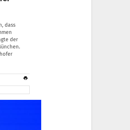
h, dass
ommen
agte der
 München.
ehofer