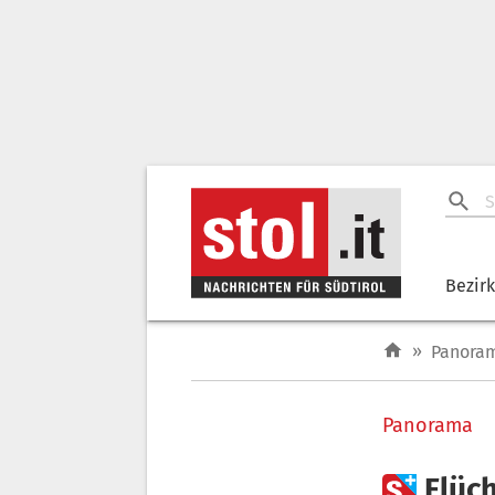
Bezir
»
Panora
Panorama

Flüc