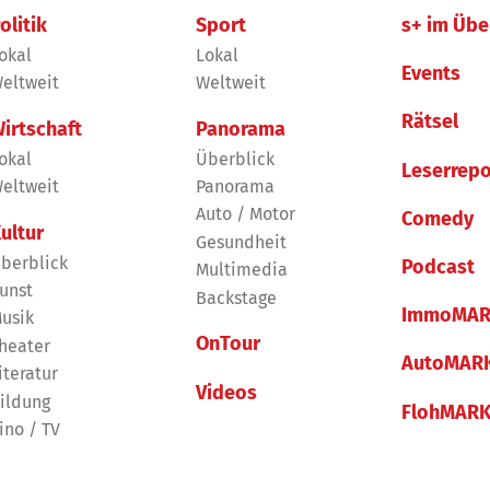
olitik
Sport
s+ im Übe
okal
Lokal
Events
eltweit
Weltweit
Rätsel
irtschaft
Panorama
okal
Überblick
Leserrepo
eltweit
Panorama
Auto / Motor
Comedy
ultur
Gesundheit
berblick
Podcast
Multimedia
unst
Backstage
ImmoMAR
usik
OnTour
heater
AutoMAR
iteratur
Videos
ildung
FlohMAR
ino / TV