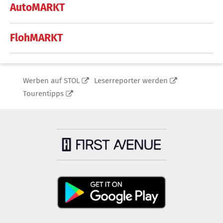
AutoMARKT
FlohMARKT
Werben auf STOL
Leserreporter werden
Tourentipps