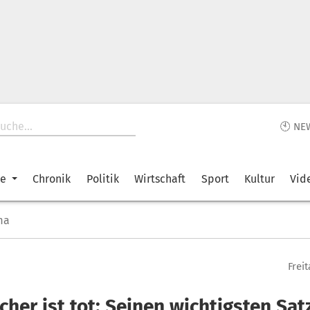
🕙 NE
ke
Chronik
Politik
Wirtschaft
Sport
Kultur
Vid
ma
Freit
her ist tot: Seinen wichtigsten Sat