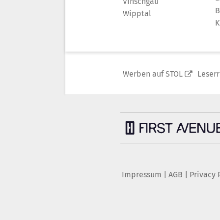
Vinschgau
B
Wipptal
K
Werben auf STOL
Leser
Impressum
|
AGB
|
Privacy 