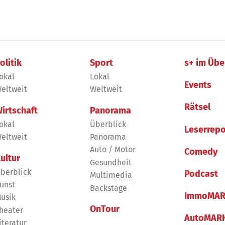
olitik
Sport
s+ im Übe
okal
Lokal
Events
eltweit
Weltweit
Rätsel
irtschaft
Panorama
okal
Überblick
Leserrepo
eltweit
Panorama
Auto / Motor
Comedy
ultur
Gesundheit
berblick
Podcast
Multimedia
unst
Backstage
ImmoMAR
usik
OnTour
heater
AutoMAR
iteratur