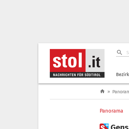
Bezir
»
Panora
Panorama

Gensc