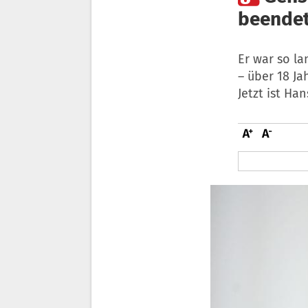
beendet
Er war so l
– über 18 J
Jetzt ist Ha