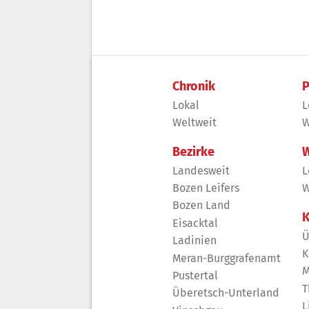
Chronik
P
Lokal
L
Weltweit
W
Bezirke
W
Landesweit
L
Bozen Leifers
W
Bozen Land
K
Eisacktal
Ü
Ladinien
K
Meran-Burggrafenamt
M
Pustertal
T
Überetsch-Unterland
L