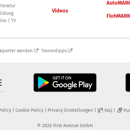
AutoMAR
iteratur
Videos
ildung
FlohMAR
ino / TV
reporter werden
Tourentipps
Policy
|
Cookie Policy
|
Privacy Einstellungen
|
|
FAQ
Pu
2
©
2026
First Avenue GmbH