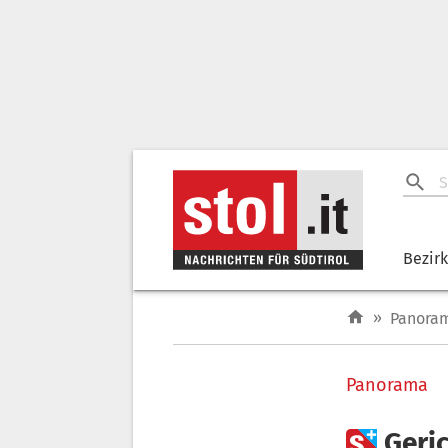
Bezir
»
Panora
Panorama

Geri