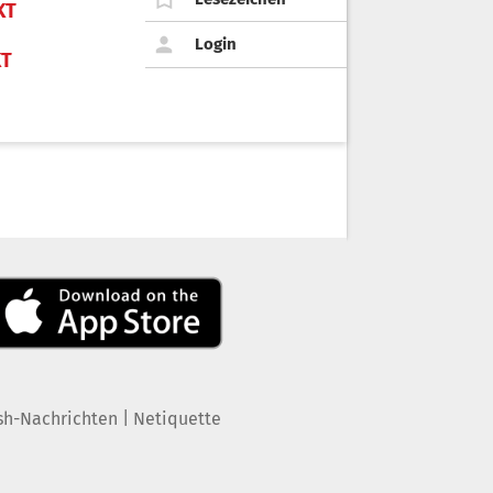
KT
Login
KT
|
sh-Nachrichten
Netiquette