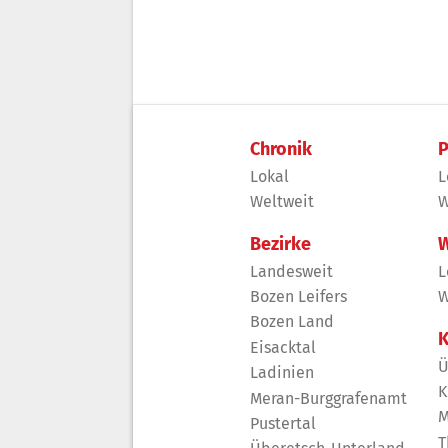
Chronik
P
Lokal
L
Weltweit
W
Bezirke
W
Landesweit
L
Bozen Leifers
W
Bozen Land
K
Eisacktal
Ü
Ladinien
K
Meran-Burggrafenamt
M
Pustertal
T