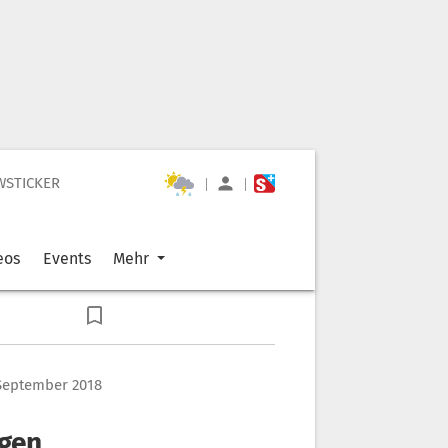
WSTICKER
|
|
eos
Events
Mehr
 September 2018
egen