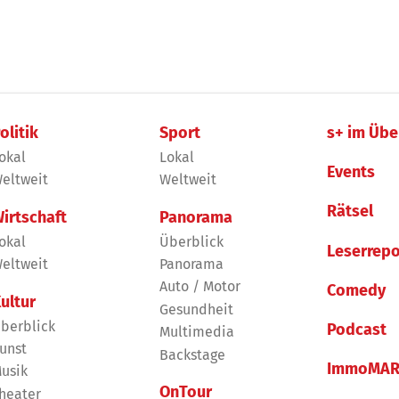
olitik
Sport
s+ im Übe
okal
Lokal
Events
eltweit
Weltweit
Rätsel
irtschaft
Panorama
okal
Überblick
Leserrepo
eltweit
Panorama
Auto / Motor
Comedy
ultur
Gesundheit
berblick
Podcast
Multimedia
unst
Backstage
ImmoMAR
usik
OnTour
heater