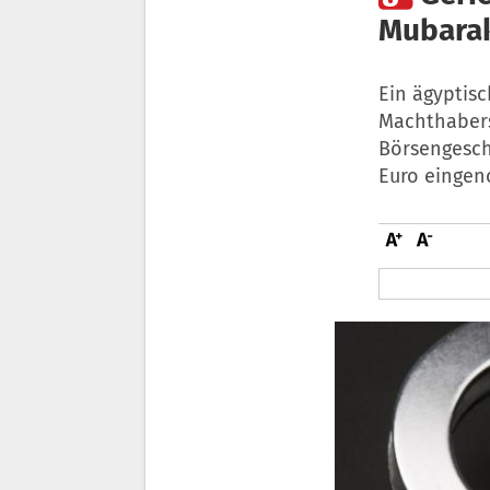
Mubara
Ein ägyptis
Machthabers
Börsengesch
Euro eingen