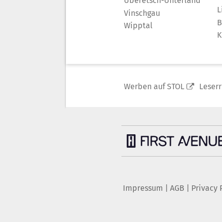
Überetsch-Unterland
L
Vinschgau
B
Wipptal
K
Werben auf STOL
Leser
Impressum
|
AGB
|
Privacy 