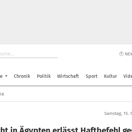
🕙 NE
ke
Chronik
Politik
Wirtschaft
Sport
Kultur
Vid
ma
Samstag, 15.
cht in Ägypten erlässt Haftbefehl g