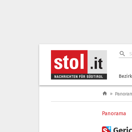
Bezir
»
Panora
Panorama

Geri