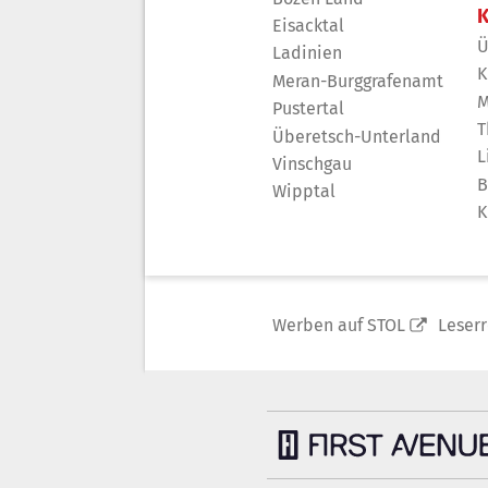
K
Eisacktal
Ü
Ladinien
K
Meran-Burggrafenamt
M
Pustertal
T
Überetsch-Unterland
L
Vinschgau
B
Wipptal
K
Werben auf STOL
Leser