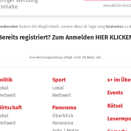
olitik
Sport
s+ im Übe
okal
Lokal
Events
eltweit
Weltweit
Rätsel
irtschaft
Panorama
okal
Überblick
Leserrepo
eltweit
Panorama
Auto / Motor