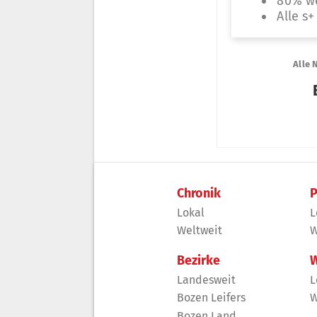
Chronik
P
Lokal
L
Weltweit
W
Bezirke
W
Landesweit
L
Bozen Leifers
W
Bozen Land