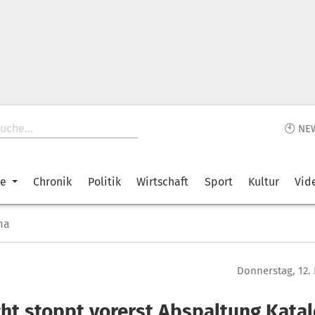
🕙 NE
ke
Chronik
Politik
Wirtschaft
Sport
Kultur
Vid
ma
Donnerstag, 12.
cht stoppt vorerst Abspaltung Kata