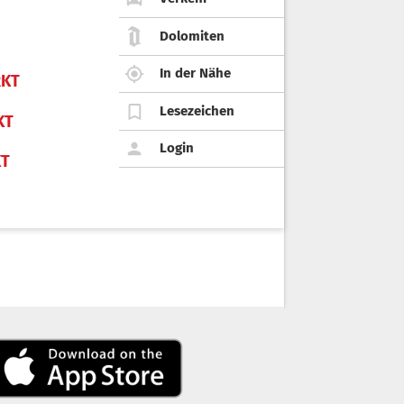
Dolomiten
In der Nähe
KT
Lesezeichen
KT
Login
KT