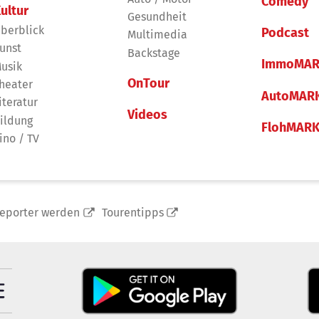
Comedy
ultur
Gesundheit
berblick
Podcast
Multimedia
unst
Backstage
ImmoMAR
usik
OnTour
heater
AutoMAR
iteratur
Videos
ildung
FlohMAR
ino / TV
reporter werden
Tourentipps