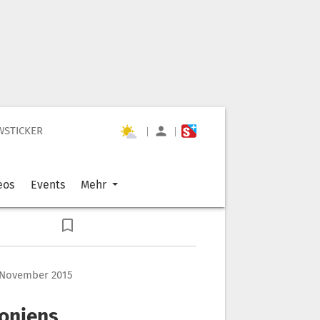
WSTICKER
|
|
eos
Events
Mehr
 November 2015
loniens