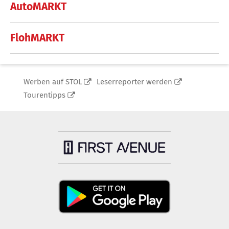
AutoMARKT
FlohMARKT
Werben auf STOL
Leserreporter werden
Tourentipps