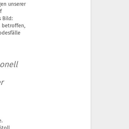
gen unserer
f
 Bild:
 betroffen,
odesfälle
onell
r
e.
toll,