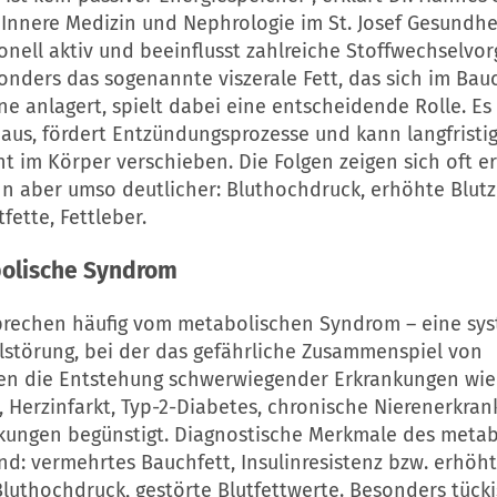
 Innere Medizin und Nephrologie im St. Josef Gesundhe
onell aktiv und beeinflusst zahlreiche Stoffwechselvo
sonders das sogenannte viszerale Fett, das sich im Ba
e anlagert, spielt dabei eine entscheidende Rolle. Es
aus, fördert Entzündungsprozesse und kann langfristi
t im Körper verschieben. Die Folgen zeigen sich oft er
nn aber umso deutlicher: Bluthochdruck, erhöhte Blut
fette, Fettleber.
olische Syndrom
prechen häufig vom metabolischen Syndrom – eine sy
lstörung, bei der das gefährliche Zusammenspiel von
ren die Entstehung schwerwiegender Erkrankungen wie
, Herzinfarkt, Typ-2-Diabetes, chronische Nierenerkra
kungen begünstigt. Diagnostische Merkmale des meta
d: vermehrtes Bauchfett, Insulinresistenz bzw. erhöh
Bluthochdruck, gestörte Blutfettwerte. Besonders tücki