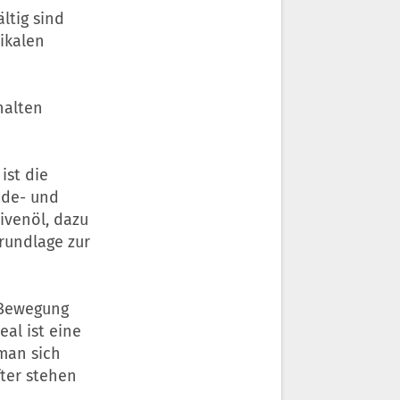
ltig sind
dikalen
halten
ist die
ide- und
ivenöl, dazu
Grundlage zur
 Bewegung
eal ist eine
man sich
ter stehen