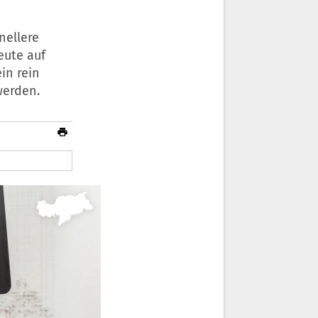
nellere
eute auf
in rein
werden.