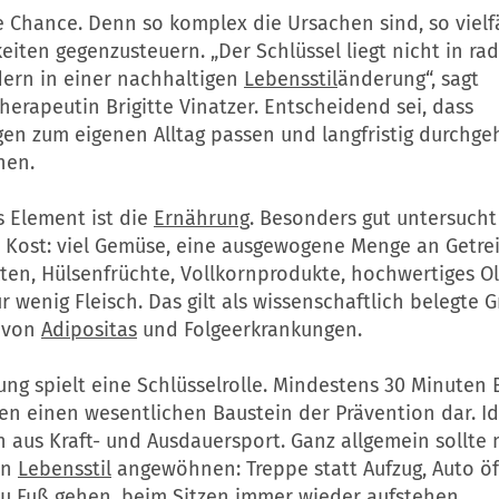
ie Chance. Denn so komplex die Ursachen sind, so vielfä
eiten gegenzusteuern. „Der Schlüssel liegt nicht in ra
dern in einer nachhaltigen
Lebensstil
änderung“, sagt
erapeutin Brigitte Vinatzer. Entscheidend sei, dass
en zum eigenen Alltag passen und langfristig durchge
nen.
s Element ist die
Ernährung
. Besonders gut untersucht 
 Kost: viel Gemüse, eine ausgewogene Menge an Getre
ten, Hülsenfrüchte, Vollkornprodukte, hochwertiges Ol
r wenig Fleisch. Das gilt als wissenschaftlich belegte 
 von
Adipositas
und Folgeerkrankungen.
ng spielt eine Schlüsselrolle. Mindestens 30 Minuten
len einen wesentlichen Baustein der Prävention dar. Id
 aus Kraft- und Ausdauersport. Ganz allgemein sollte 
en
Lebensstil
angewöhnen: Treppe statt Aufzug, Auto öf
zu Fuß gehen, beim Sitzen immer wieder aufstehen.