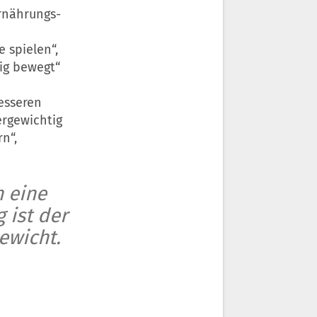
Ernährungs-
 spielen“,
nig bewegt“
esseren
ergewichtig
n“,
n eine
 ist der
ewicht.