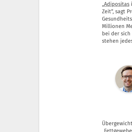
„
Adipositas
i
Zeit“, sagt P
Gesundheits
Millionen M
bei der sic
stehen jede
Übergewicht 
„Fettgewebe 