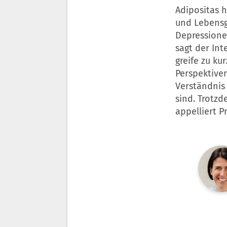
Adipositas h
und Lebensg
Depressione
sagt der Int
greife zu ku
Perspektive
Verständnis 
sind. Trotzd
appelliert P