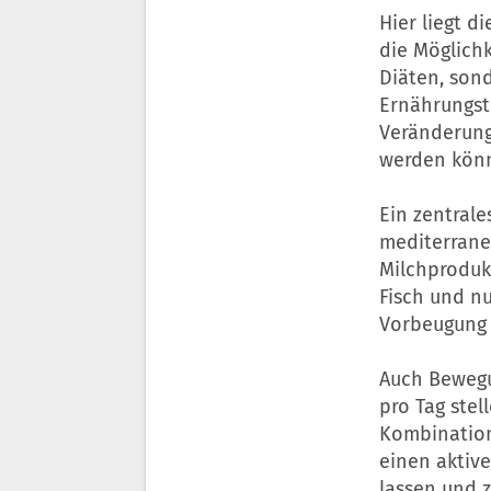
Hier liegt d
die Möglichk
Diäten, son
Ernährungsth
Veränderung
werden kön
Ein zentrale
mediterrane
Milchproduk
Fisch und nu
Vorbeugung
Auch Bewegu
pro Tag stel
Kombination
einen aktiv
lassen und 