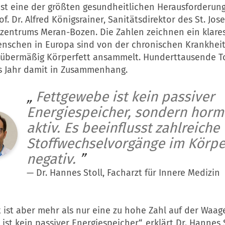
st eine der größten gesundheitlichen Herausforderun
rof. Dr. Alfred Königsrainer, Sanitätsdirektor des St. Jose
zentrums Meran-Bozen. Die Zahlen zeichnen ein klares
enschen in Europa sind von der chronischen Krankheit
h übermäßig Körperfett ansammelt. Hunderttausende T
s Jahr damit in Zusammenhang.
„
Fettgewebe ist kein passiver
Energiespeicher, sondern horm
aktiv. Es beeinflusst zahlreiche
Stoffwechselvorgänge im Körpe
negativ.
”
—
Dr. Hannes Stoll, Facharzt für Innere Medizin
ist aber mehr als nur eine zu hohe Zahl auf der Waag
ist kein passiver Energiespeicher“, erklärt Dr. Hannes S