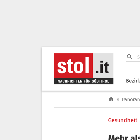
Bezir
»
Panora
Gesundheit
Mehr al