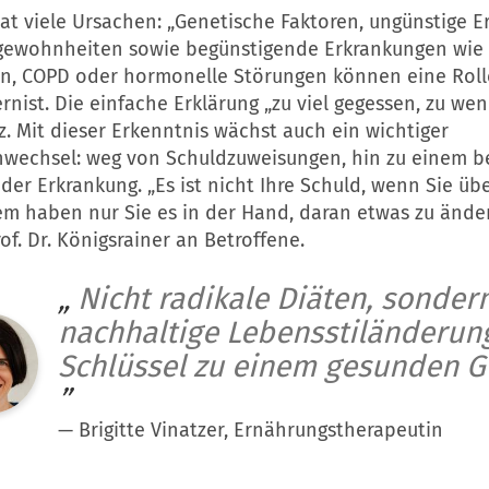
at viele Ursachen: „Genetische Faktoren, ungünstige 
ewohnheiten sowie begünstigende Erkrankungen wie
n, COPD oder hormonelle Störungen können eine Rolle
ernist. Die einfache Erklärung „zu viel gegessen, zu we
rz. Mit dieser Erkenntnis wächst auch ein wichtiger
nwechsel: weg von Schuldzuweisungen, hin zu einem b
der Erkrankung. „Es ist nicht Ihre Schuld, wenn Sie üb
em haben nur Sie es in der Hand, daran etwas zu änder
rof. Dr. Königsrainer an Betroffene.
„
Nicht radikale Diäten, sonder
nachhaltige Lebensstiländerung
Schlüssel zu einem gesunden G
”
—
Brigitte Vinatzer, Ernährungstherapeutin