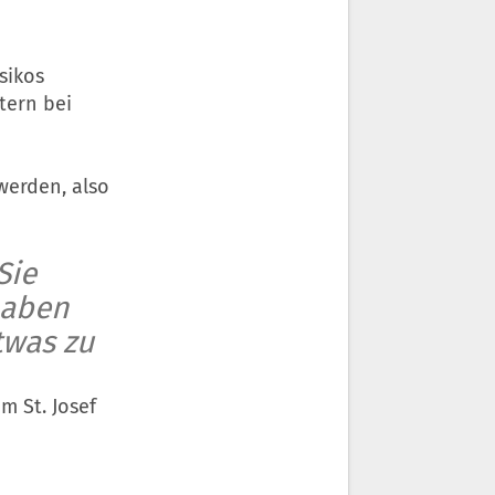
sikos
tern bei
erden, also
Sie
haben
twas zu
im St. Josef