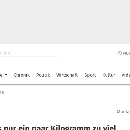
🕙 NE
ke
Chronik
Politik
Wirtschaft
Sport
Kultur
Vid
ma
Montag
s nur ein paar Kilogramm zu viel