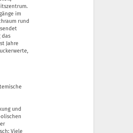
itszentrum.
rgänge im
uchraum rund
 sendet
g das
st Jahre
zuckerwerte,
stemische
nkung und
bolischen
ter
sch: Viele