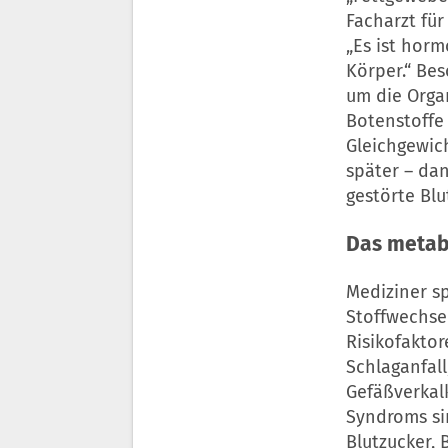
Facharzt für
„Es ist horm
Körper.“ Be
um die Organ
Botenstoffe 
Gleichgewich
später – da
gestörte Blut
Das metab
Mediziner s
Stoffwechse
Risikofakto
Schlaganfall
Gefäßverkal
Syndroms sin
Blutzucker, 