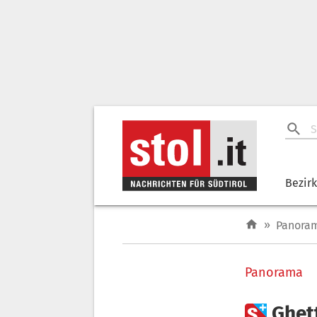
Bezir
»
Panora
Panorama

Ghett