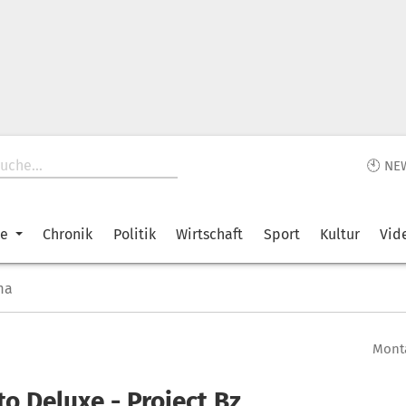
🕙 NE
ke
Chronik
Politik
Wirtschaft
Sport
Kultur
Vid
ma
Monta
o Deluxe - Project Bz