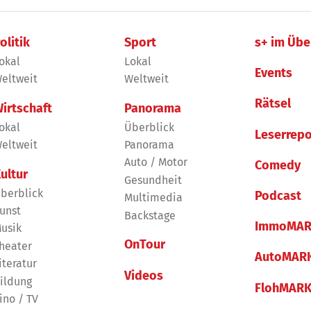
olitik
Sport
s+ im Übe
okal
Lokal
Events
eltweit
Weltweit
Rätsel
irtschaft
Panorama
okal
Überblick
Leserrepo
eltweit
Panorama
Auto / Motor
Comedy
ultur
Gesundheit
berblick
Podcast
Multimedia
unst
Backstage
ImmoMAR
usik
OnTour
heater
AutoMAR
iteratur
Videos
ildung
FlohMAR
ino / TV