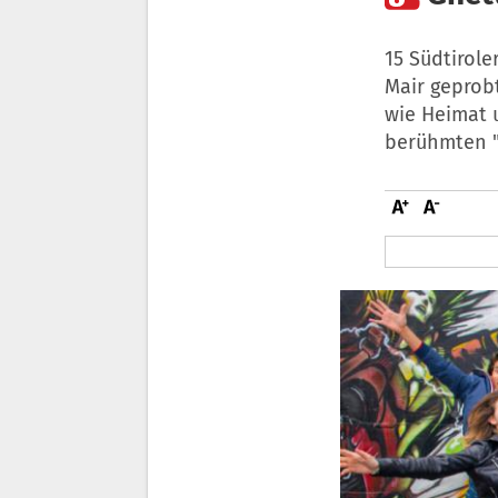
15 Südtirol
Mair geprob
wie Heimat 
berühmten "