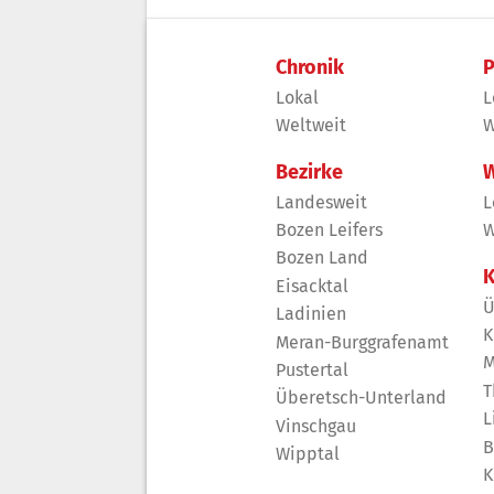
Chronik
P
Lokal
L
Weltweit
W
Bezirke
W
Landesweit
L
Bozen Leifers
W
Bozen Land
K
Eisacktal
Ü
Ladinien
K
Meran-Burggrafenamt
M
Pustertal
T
Überetsch-Unterland
L
Vinschgau
B
Wipptal
K