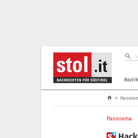
Bezir
»
Panora
Panorama

Hacke