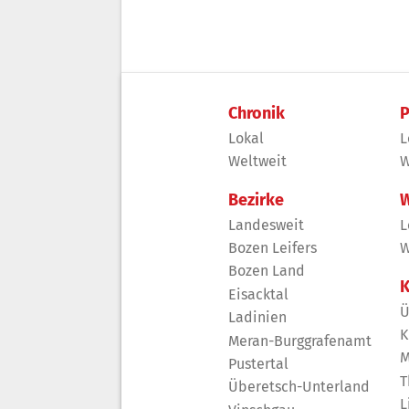
Chronik
P
Lokal
L
Weltweit
W
Bezirke
W
Landesweit
L
Bozen Leifers
W
Bozen Land
K
Eisacktal
Ü
Ladinien
K
Meran-Burggrafenamt
M
Pustertal
T
Überetsch-Unterland
L