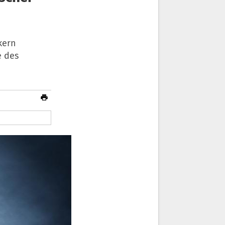
kern
e des