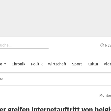
🕙 NE
ke
Chronik
Politik
Wirtschaft
Sport
Kultur
Vid
ma
Montag
r greifen Internetauftritt von belg