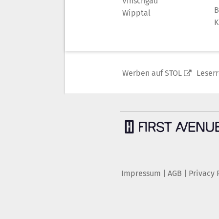
Vinschgau
B
Wipptal
K
Werben auf STOL
Leser
Impressum
|
AGB
|
Privacy 