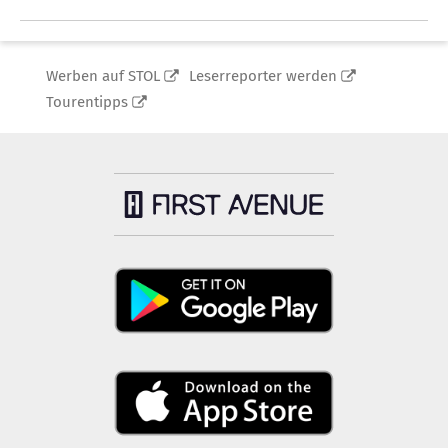
Werben auf STOL
Leserreporter werden
Tourentipps