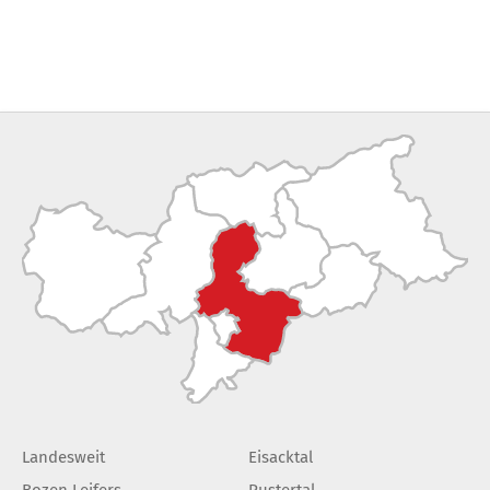
Landesweit
Eisacktal
Bozen Leifers
Pustertal