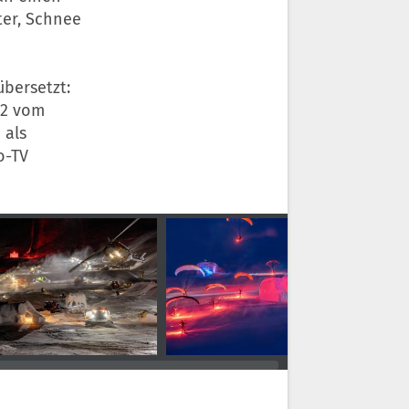
ter, Schnee
bersetzt:
12 vom
 als
o-TV