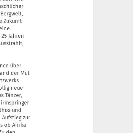
nschlicher
 Bergwelt,
ie Zukunft
eine
 25 Jahren
usstrahlt,
ance über
tand der Mut
etzwerks
llig neue
es Tänzer,
hirmspringer
ythos und
Aufstieg zur
s ob Afrika
Zu den