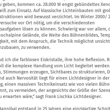
zu geben, kommen ca. 28.000 W engst gebündeltes Xeno
eiß zum Einsatz. Auf klassische Lichteinbauten mit gr
struktionen wird bewusst verzichtet. Im Winter 2000/ 
versuche vor Ort nötig, um die verschiedensten
saufgaben lösen zu können. Schwierig war vor allem, 
 hochalpine Gelände, die Weite des Bühnenbildes, Tem
gkeit, mit dem Anspruch, die Technik möglichst unsich
einzubauen, zu verwenden.
d ich die farblosen Eiskristalle, ihre hohe Reflexion. R
ll die komplexe Handlung vom Licht begleitet werden. 
, Stimmungen erzeugen, Sichtbares zu strukturieren, D
d auch Nervosität liegt für einen Lichtdesigner in de
g, einen massiven Technikeinsatz wie von vielen Büh
nnt, zu vermeiden, der angesichts der Größe der Szen
u erwarten wäre,“ sagt Frank Lischka Lichtdesigner.
Hannibal
entstand in 25 Jahren eine einzigartige Schn