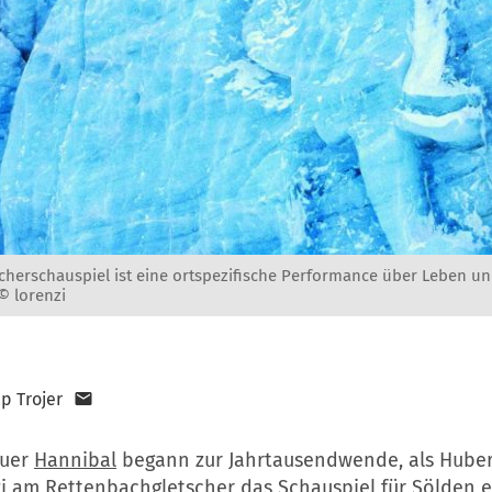
scherschauspiel ist eine ortspezifische Performance über Leben u
© lorenzi
pp Trojer
euer
Hannibal
begann zur Jahrtausendwende, als Hube
zi am Rettenbachgletscher das Schauspiel für Sölden 