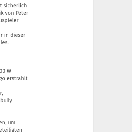
 sicherlich
k von Peter
uspieler
r in dieser
ies.
000 W
go erstrahlt
r,
bully
en, um
teiligten