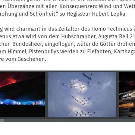
ten Übergänge mit allen Konsequenzen: Wind und Wet
drohung und Schönheit,“ so Regisseur Hubert Lepka.
g wird charmant in das Zeitalter des Homo Technicus ü
Venus etwa wird von dem Hubschrauber, Augusta Bell 2
schen Bundesheer, eingeflogen, wütende Götter drohen
am Himmel, Pistenbullys werden zu Elefanten, Karthag
ive vom Geschehen.