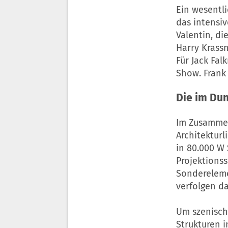
Ein wesentl
das intensi
Valentin, d
Harry Krassn
Für Jack Fal
Show. Frank 
Die im Dun
Im Zusammen
Architekturl
in 80.000 W 
Projektions
Sondereleme
verfolgen d
Um szenisch
Strukturen i