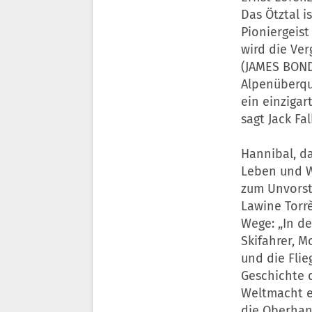
Das Ötztal i
Pioniergeist
wird die Ver
(JAMES BOND
Alpenüberqu
ein einzigar
sagt Jack F
Hannibal, da
Leben und W
zum Unvorst
Lawine Torr
Wege: „In de
Skifahrer, M
und die Flie
Geschichte 
Weltmacht e
die Oberhan