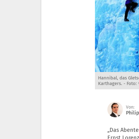
Hannibal, das Glet
Karthagers. -
Foto: 
Von:
Phili
„Das Abent
Ernst Loren