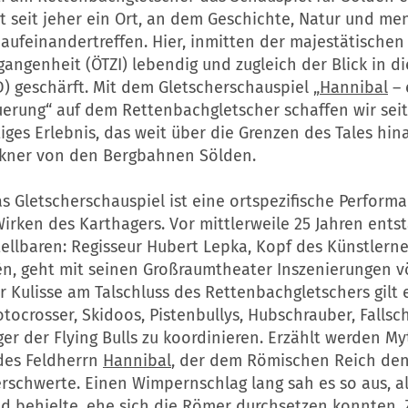
st seit jeher ein Ort, an dem Geschichte, Natur und me
 aufeinandertreffen. Hier, inmitten der majestätischen
gangenheit (ÖTZI) lebendig und zugleich der Blick in d
) geschärft. Mit dem Gletscherschauspiel „
Hannibal
– 
erung“ auf dem Rettenbachgletscher schaffen wir seit
tiges Erlebnis, das weit über die Grenzen des Tales hina
alkner von den Bergbahnen Sölden.
s Gletscherschauspiel ist eine ortspezifische Perform
irken des Karthagers. Vor mittlerweile 25 Jahren ents
ellbaren: Regisseur Hubert Lepka, Kopf des Künstlern
èn, geht mit seinen Großraumtheater Inszenierungen vö
r Kulisse am Talschluss des Rettenbachgletschers gilt 
otocrosser, Skidoos, Pistenbullys, Hubschrauber, Fallsc
ger der Flying Bulls zu koordinieren. Erzählt werden M
des Feldherrn
Hannibal
, der dem Römischen Reich den 
rschwerte. Einen Wimpernschlag lang sah es so aus, al
d behielte, ehe sich die Römer durchsetzen konnten. 