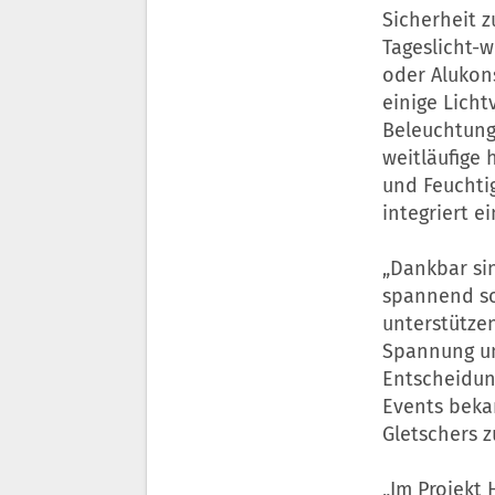
Sicherheit 
Tageslicht-w
oder Alukon
einige Licht
Beleuchtung
weitläufige
und Feuchti
integriert 
„Dankbar sin
spannend so
unterstützen
Spannung un
Entscheidun
Events beka
Gletschers z
„Im Projekt