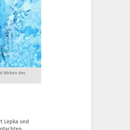
nd Wirken des
rt Lepka und
erdachten.