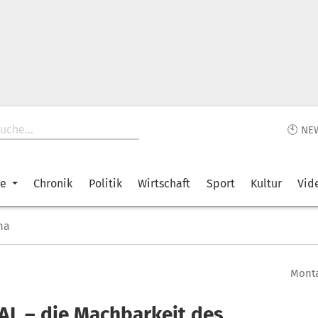
🕙 NE
ke
Chronik
Politik
Wirtschaft
Sport
Kultur
Vid
ma
Monta
L – die Machbarkeit des