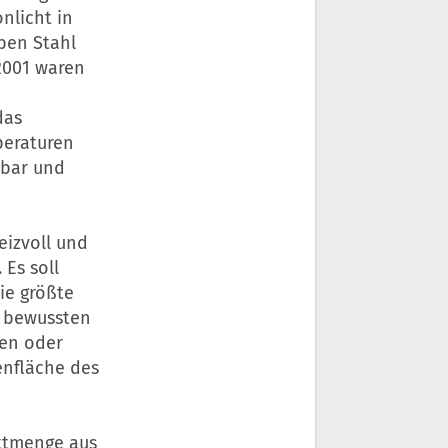
nlicht in
oben Stahl
2001 waren
das
peraturen
tbar und
eizvoll und
Es soll
ie größte
r bewussten
nen oder
enfläche des
ittmenge aus