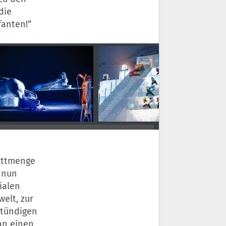
die
fanten!“
nittmenge
, nun
ialen
welt, zur
stündigen
an einen