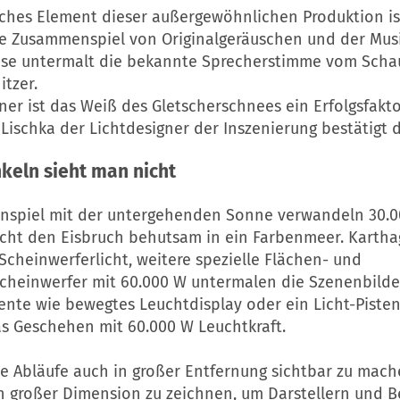
iches Element dieser außergewöhnlichen Produktion ist
ve Zusammenspiel von Originalgeräuschen und der Musi
iese untermalt die bekannte Sprecherstimme vom Scha
itzer.
kner ist das Weiß des Gletscherschnees ein Erfolgsfakto
Lischka der Lichtdesigner der Inszenierung bestätigt d
keln sieht man nicht
spiel mit der untergehenden Sonne verwandeln 30.
icht den Eisbruch behutsam in ein Farbenmeer. Kartha
Scheinwerferlicht, weitere spezielle Flächen- und
scheinwerfer mit 60.000 W untermalen die Szenenbilde
nte wie bewegtes Leuchtdisplay oder ein Licht-Pisten
as Geschehen mit 60.000 W Leuchtkraft.
e Abläufe auch in großer Entfernung sichtbar zu mach
n großer Dimension zu zeichnen, um Darstellern und Be