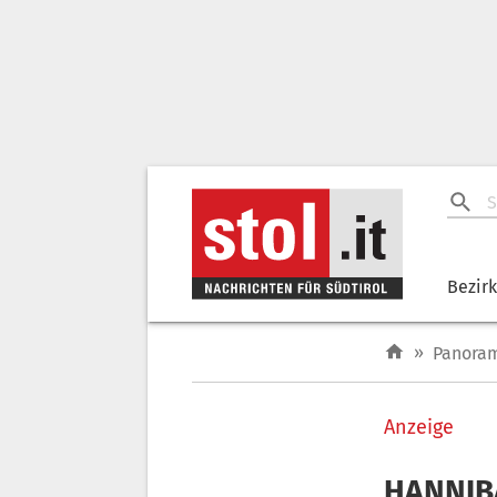
Bezir
»
Panora
Anzeige
HANNIBA