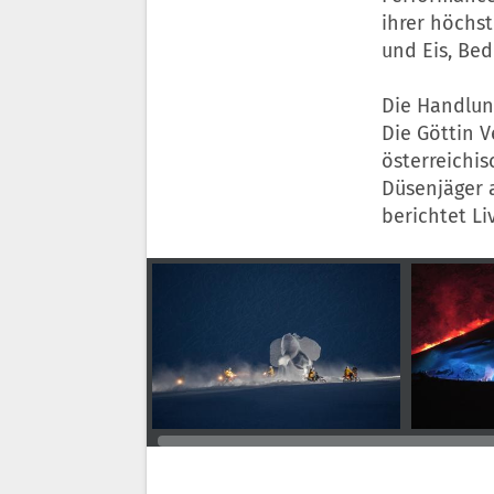
ihrer höchs
und Eis, Be
Die Handlun
Die Göttin 
österreichi
Düsenjäger 
berichtet L