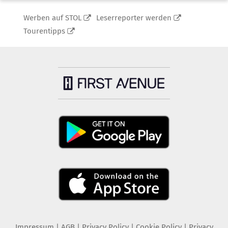
Werben auf STOL
Leserreporter werden
Tourentipps
Impressum
|
AGB
|
Privacy Policy
|
Cookie Policy
|
Privacy