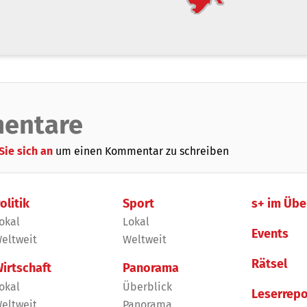
entare
Sie sich an
um einen Kommentar zu schreiben
olitik
Sport
s+ im Übe
okal
Lokal
Events
eltweit
Weltweit
Rätsel
irtschaft
Panorama
okal
Überblick
Leserrepo
eltweit
Panorama