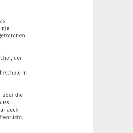
as
igte
getretenen
her, der
rschule in
 über die
huss
ar auch
fentlicht.