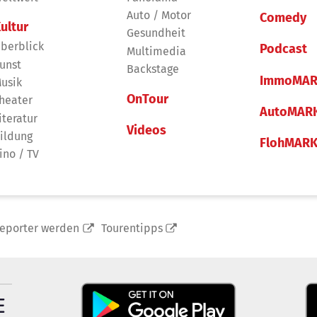
Auto / Motor
Comedy
ultur
Gesundheit
berblick
Podcast
Multimedia
unst
Backstage
ImmoMAR
usik
OnTour
heater
AutoMAR
iteratur
Videos
ildung
FlohMAR
ino / TV
reporter werden
Tourentipps