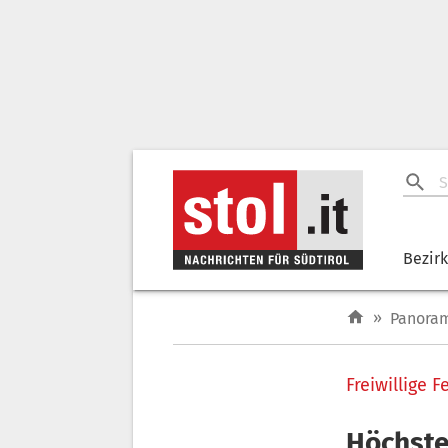
Bezir
»
Panora
Freiwillige 
Höchste