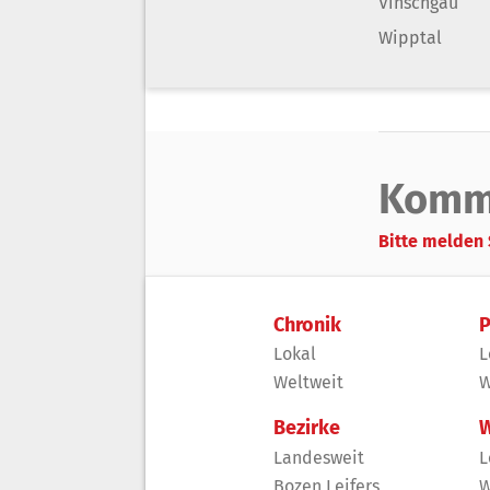
Vinschgau
Wipptal
Komm
Bitte melden 
Chronik
P
Lokal
L
Weltweit
W
Bezirke
W
Landesweit
L
Bozen Leifers
W