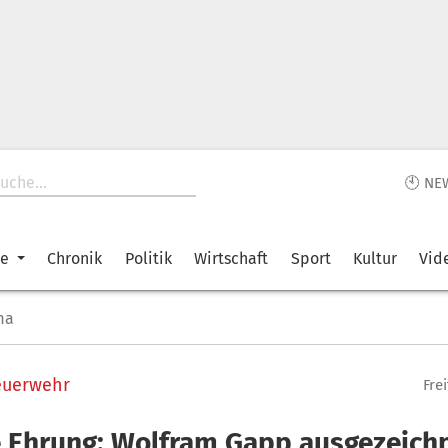
🕙 NE
ke
Chronik
Politik
Wirtschaft
Sport
Kultur
Vid
ma
Feuerwehr
Fre
 Ehrung: Wolfram Gapp ausgezeich