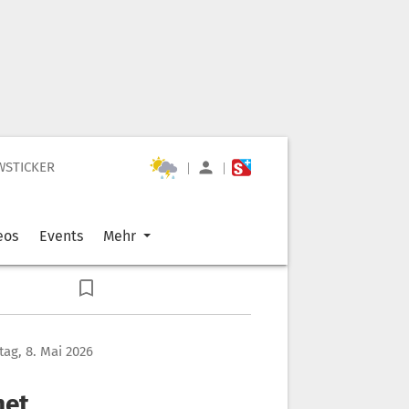
WSTICKER
|
|
eos
Events
Mehr
itag, 8. Mai 2026
net