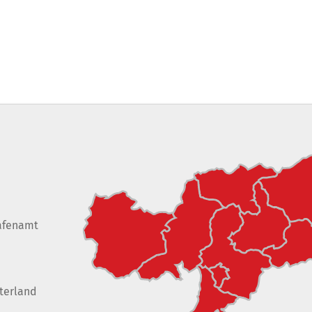
afenamt
terland