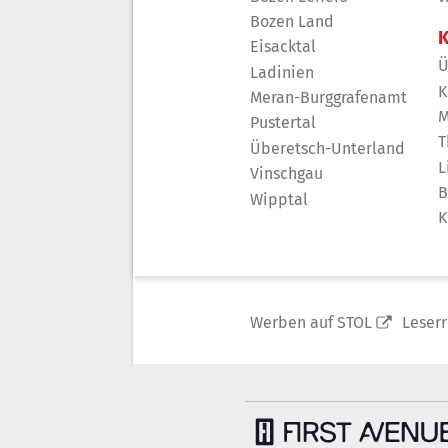
Bozen Land
K
Eisacktal
Ü
Ladinien
K
Meran-Burggrafenamt
M
Pustertal
T
Überetsch-Unterland
L
Vinschgau
B
Wipptal
K
Werben auf STOL
Leser