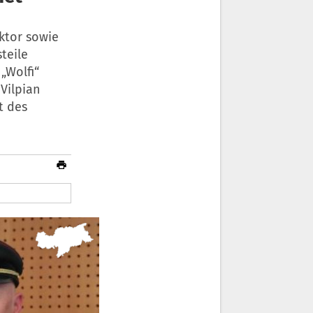
ktor sowie
teile
„Wolfi“
Vilpian
t des