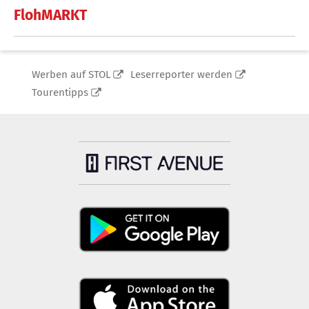
FlohMARKT
Werben auf STOL
Leserreporter werden
Tourentipps