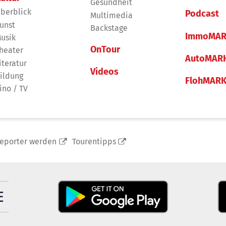
Gesundheit
berblick
Podcast
Multimedia
unst
Backstage
ImmoMAR
usik
OnTour
heater
AutoMAR
iteratur
Videos
ildung
FlohMAR
ino / TV
reporter werden
Tourentipps