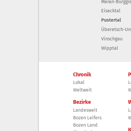
Meran-Burggr
Eisacktal
Pustertal
Überetsch-Un
Vinschgau
Wipptal
Chronik
P
Lokal
L
Weltweit
W
Bezirke
W
Landesweit
L
Bozen Leifers
W
Bozen Land
K