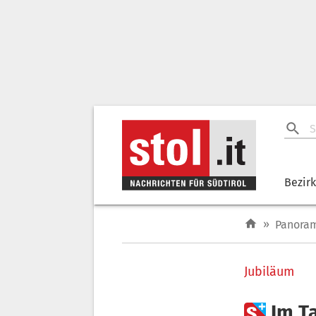
Bezir
»
Panora
Jubiläum

Im T