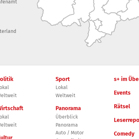
afenamt
terland
olitik
Sport
s+ im Übe
okal
Lokal
Events
eltweit
Weltweit
Rätsel
irtschaft
Panorama
okal
Überblick
Leserrepo
eltweit
Panorama
Auto / Motor
Comedy
ultur