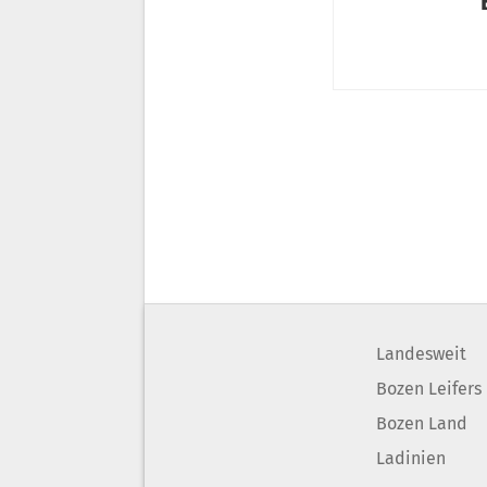
Landesweit
Bozen Leifers
Bozen Land
Ladinien