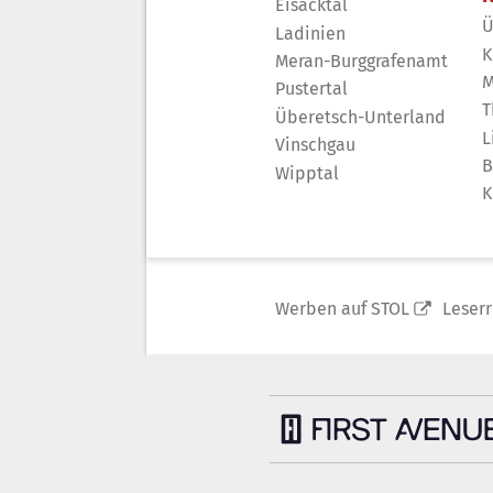
Eisacktal
Ü
Ladinien
K
Meran-Burggrafenamt
M
Pustertal
T
Überetsch-Unterland
L
Vinschgau
B
Wipptal
K
Werben auf STOL
Leser