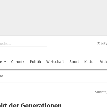
🕙 NE
ke
Chronik
Politik
Wirtschaft
Sport
Kultur
Vid
ma
Sonntag
akt der Generationen