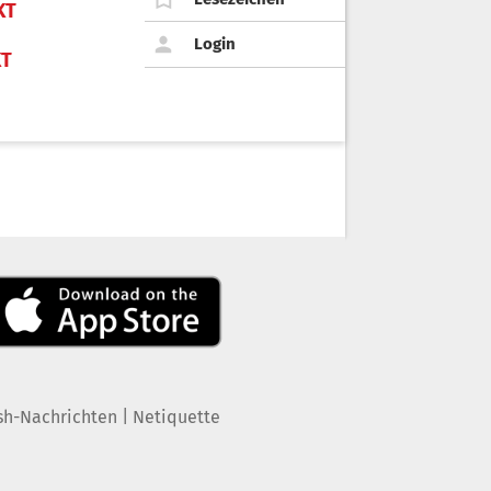
KT
Login
KT
|
sh-Nachrichten
Netiquette