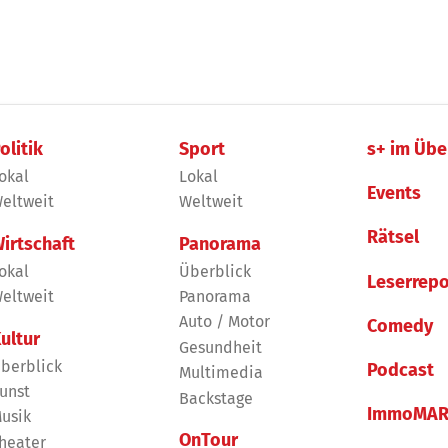
olitik
Sport
s+ im Übe
okal
Lokal
Events
eltweit
Weltweit
Rätsel
irtschaft
Panorama
okal
Überblick
Leserrepo
eltweit
Panorama
Auto / Motor
Comedy
ultur
Gesundheit
berblick
Podcast
Multimedia
unst
Backstage
ImmoMAR
usik
OnTour
heater