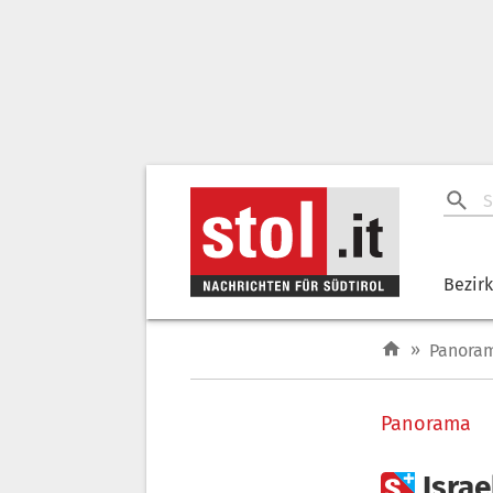
Bezir
»
Panora
Panorama

Isra