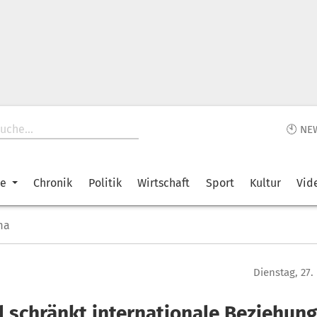
🕙 NE
ke
Chronik
Politik
Wirtschaft
Sport
Kultur
Vid
ma
Dienstag, 27
el schränkt internationale Beziehun