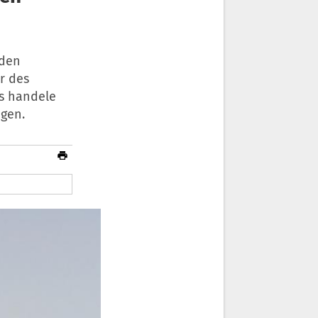
 den
r des
es handele
ngen.