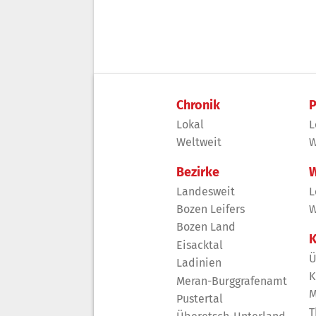
Chronik
P
Lokal
L
Weltweit
W
Bezirke
W
Landesweit
L
Bozen Leifers
W
Bozen Land
K
Eisacktal
Ü
Ladinien
K
Meran-Burggrafenamt
M
Pustertal
T