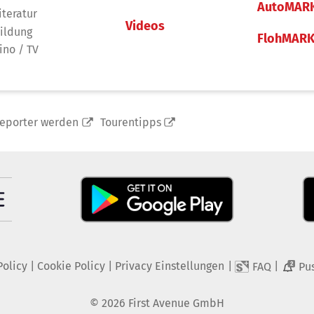
AutoMAR
iteratur
Videos
ildung
FlohMAR
ino / TV
reporter werden
Tourentipps
Policy
|
Cookie Policy
|
Privacy Einstellungen
|
|
FAQ
Pu
2
©
2026
First Avenue GmbH