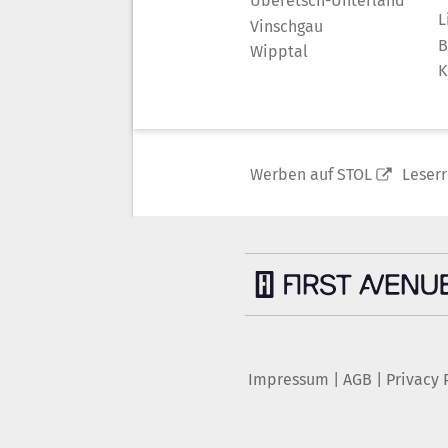
Überetsch-Unterland
L
Vinschgau
B
Wipptal
K
Werben auf STOL
Leser
Impressum
|
AGB
|
Privacy 