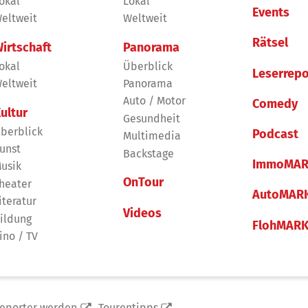
okal
Lokal
Events
eltweit
Weltweit
Rätsel
irtschaft
Panorama
okal
Überblick
Leserrepo
eltweit
Panorama
Auto / Motor
Comedy
ultur
Gesundheit
berblick
Podcast
Multimedia
unst
Backstage
ImmoMAR
usik
OnTour
heater
AutoMAR
iteratur
Videos
ildung
FlohMAR
ino / TV
reporter werden
Tourentipps