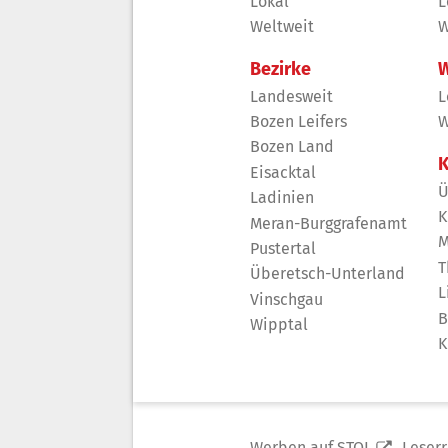
Lokal
L
Weltweit
W
Bezirke
W
Landesweit
L
Bozen Leifers
W
Bozen Land
K
Eisacktal
Ü
Ladinien
K
Meran-Burggrafenamt
M
Pustertal
T
Überetsch-Unterland
L
Vinschgau
B
Wipptal
K
Werben auf STOL
Leser