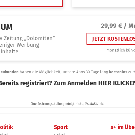
olitik
Sport
s+ im Übe