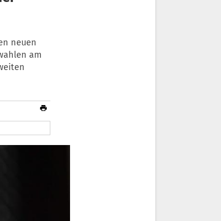
nen neuen
swahlen am
weiten