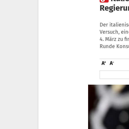
Regieru
Der italien
Versuch, ei
4. März zu f
Runde Konsu