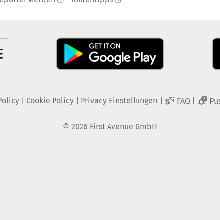
Policy
|
Cookie Policy
|
Privacy Einstellungen
|
|
FAQ
Pu
2
©
2026
First Avenue GmbH