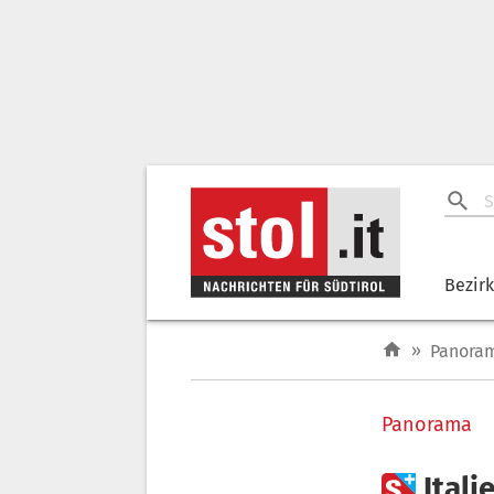
Bezir
»
Panora
Panorama

Ital