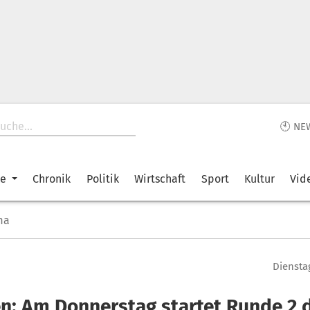
🕙 NE
ke
Chronik
Politik
Wirtschaft
Sport
Kultur
Vid
ma
Dienstag
ien: Am Donnerstag startet Runde 2 