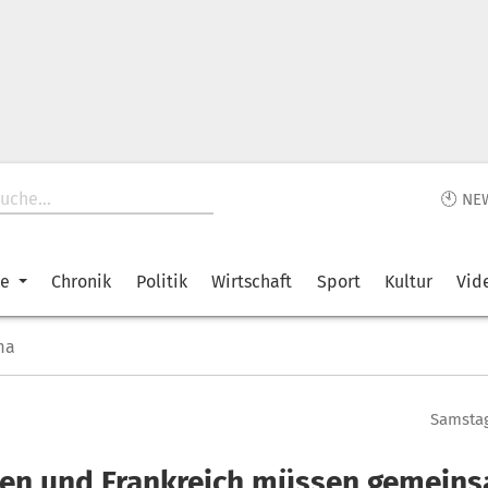
🕙 NE
ke
Chronik
Politik
Wirtschaft
Sport
Kultur
Vid
ma
Samstag
lien und Frankreich müssen gemein