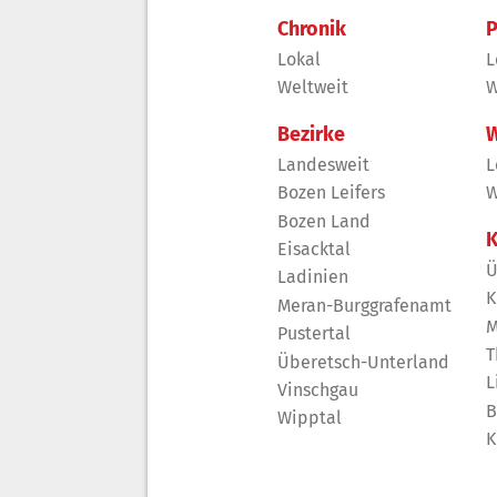
Chronik
P
Lokal
L
Weltweit
W
Bezirke
W
Landesweit
L
Bozen Leifers
W
Bozen Land
K
Eisacktal
Ü
Ladinien
K
Meran-Burggrafenamt
M
Pustertal
T
Überetsch-Unterland
L
Vinschgau
B
Wipptal
K