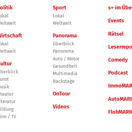
olitik
Sport
s+ im Übe
okal
Lokal
Events
eltweit
Weltweit
Rätsel
irtschaft
Panorama
okal
Überblick
Leserrepo
eltweit
Panorama
Auto / Motor
Comedy
ultur
Gesundheit
berblick
Podcast
Multimedia
unst
Backstage
ImmoMAR
usik
OnTour
heater
AutoMAR
iteratur
Videos
ildung
FlohMAR
ino / TV