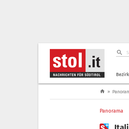
Bezir
»
Panora
Panorama

„Ita