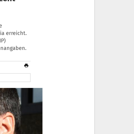
e
a erreicht.
IP)
ienangaben.