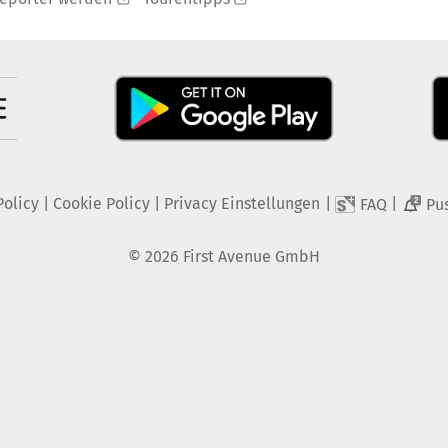
Policy
|
Cookie Policy
|
Privacy Einstellungen
|
|
FAQ
Pu
2
©
2026
First Avenue GmbH