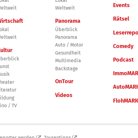
okal
Lokal
Events
eltweit
Weltweit
Rätsel
irtschaft
Panorama
okal
Überblick
Leserrepo
eltweit
Panorama
Auto / Motor
Comedy
ultur
Gesundheit
berblick
Podcast
Multimedia
unst
Backstage
ImmoMAR
usik
OnTour
heater
AutoMAR
iteratur
Videos
ildung
FlohMAR
ino / TV
reporter werden
Tourentipps