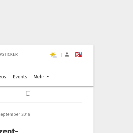
WSTICKER
|
|
eos
Events
Mehr
 September 2018
ozent-