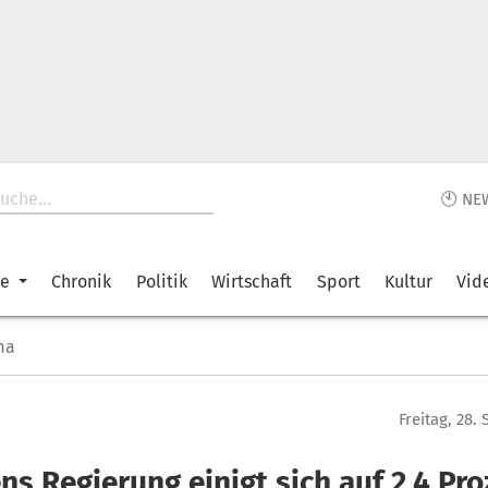
🕙 NE
ke
Chronik
Politik
Wirtschaft
Sport
Kultur
Vid
ma
Freitag, 28.
ens Regierung einigt sich auf 2,4 Pr