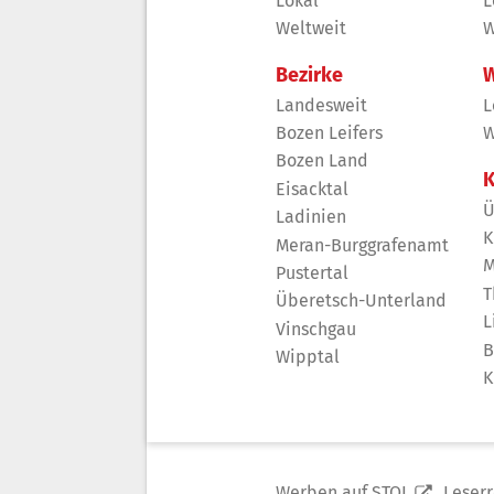
Lokal
L
Weltweit
W
Bezirke
W
Landesweit
L
Bozen Leifers
W
Bozen Land
K
Eisacktal
Ü
Ladinien
K
Meran-Burggrafenamt
M
Pustertal
T
Überetsch-Unterland
L
Vinschgau
B
Wipptal
K
Werben auf STOL
Leser