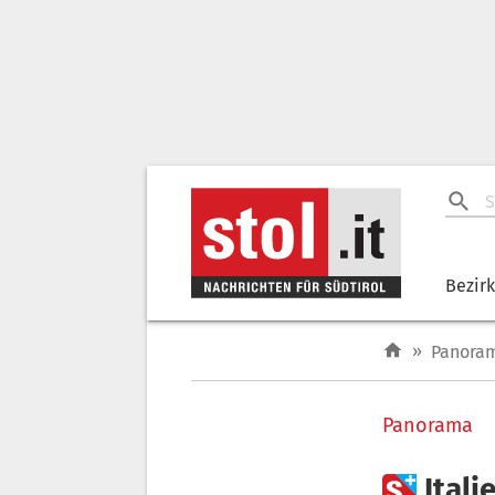
Bezir
»
Panora
Panorama

Itali