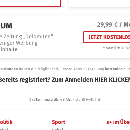
olitik
Sport
s+ im Übe