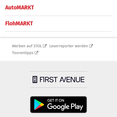
AutoMARKT
FlohMARKT
Werben auf STOL
Leserreporter werden
Tourentipps