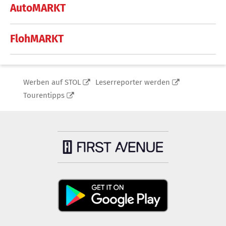
AutoMARKT
FlohMARKT
Werben auf STOL
Leserreporter werden
Tourentipps