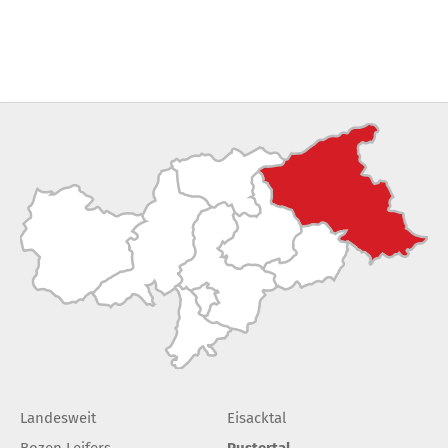
Landesweit
Eisacktal
Bozen Leifers
Pustertal