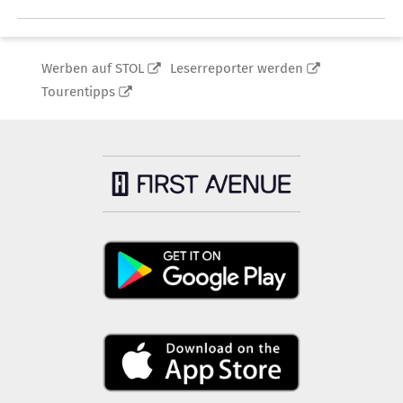
Werben auf STOL
Leserreporter werden
Tourentipps