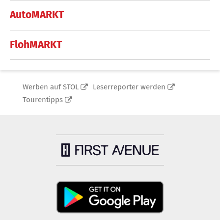
AutoMARKT
FlohMARKT
Werben auf STOL
Leserreporter werden
Tourentipps