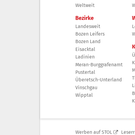
Weltweit
W
Bezirke
W
Landesweit
L
Bozen Leifers
W
Bozen Land
K
Eisacktal
Ü
Ladinien
K
Meran-Burggrafenamt
M
Pustertal
T
Überetsch-Unterland
L
Vinschgau
B
Wipptal
K
Werben auf STOL
Leser