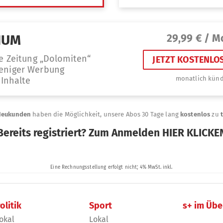
olitik
Sport
s+ im Übe
okal
Lokal