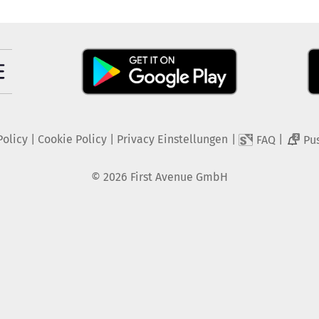
Policy
|
Cookie Policy
|
Privacy Einstellungen
|
|
FAQ
Pu
2
©
2026
First Avenue GmbH