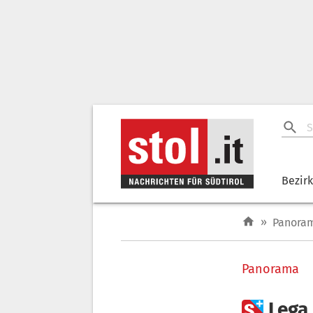
Bezir
»
Panora
Panorama

Lega