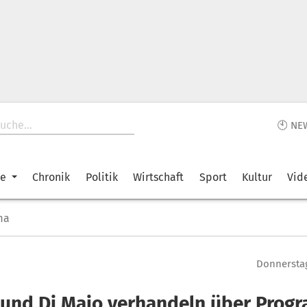
🕙 NE
ke
Chronik
Politik
Wirtschaft
Sport
Kultur
Vid
ma
Donnerstag
 und Di Maio verhandeln über Prog