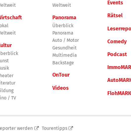
Events
eltweit
Weltweit
Rätsel
irtschaft
Panorama
okal
Überblick
Leserrepo
eltweit
Panorama
Auto / Motor
Comedy
ultur
Gesundheit
berblick
Podcast
Multimedia
unst
Backstage
ImmoMAR
usik
OnTour
heater
AutoMAR
iteratur
Videos
ildung
FlohMAR
ino / TV
reporter werden
Tourentipps